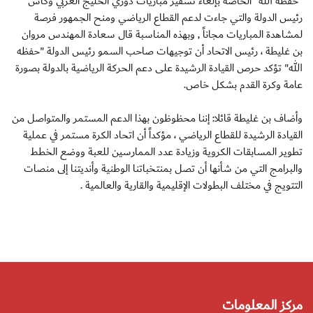
"حفظه الله" الخاصة بإلغاء تشفير مباريات دوري الخليج العربي وكأس
رئيس الدولة والتي جاءت لدعم القطاع الرياضي ومنح الجمهور فرصة
لمشاهدة المباريات مجاناً , وبهذه المناسبة قال سعادة المهندس مروان
بن غليطة ، رئيس الاتحاد أن توجيهات صاحب السمو رئيس الدولة "حفظه
الله" تؤكد حرص القيادة الرشيدة على دعم الحركة الرياضية بالدولة بصورة
عامة وكرة القدم بشكل خاص.
وأضاف بن غليطة قائلا: إننا محظوظون بهذا الدعم المستمر والمتواصل من
القيادة الرشيدة للقطاع الرياضي ، مؤكداً أن اتحاد الكرة مستمر في عملية
تطوير المسابقات الكروية وزيادة عدد الممارسين للعبة ووضع الخطط
والبرامج التي من شأنها أن تصل بمنتخباتنا الوطنية وأنديتنا إلى منصات
التتويج في مختلف البطولات الإقليمية والقارية والعالمية .
مركز المعلومات