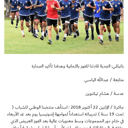
باتيللي: الجدية قادتنا للفوز بالثمانية وهدفنا تأكيد الصدارة
متابعة / عبدالله الياسي
عدسة / هشام تيكنوين
جاكرتا / الإثنين 22 أكتوبر 2018 : استأنف منتخبنا الوطني للشباب (
تحت 19 سنة ) تدريباته استعداداً لمواجهة إندونيسيا يوم بعد غد الأربعاء
في ختام دور المجموعات وسط معنويات عالية بعد الفوز العريض الذي
حققه في الجولة الثانية من منافسات كأس آسيا للشباب بثمانية أهداف