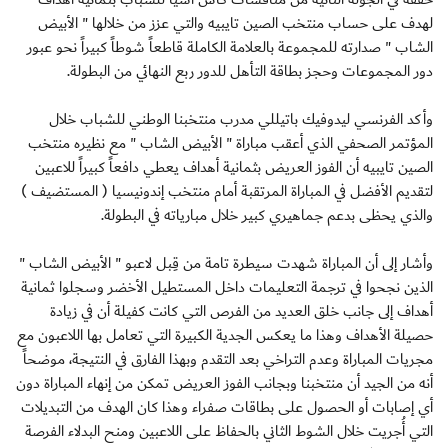
لهدف على حساب منتخب الصين تايبيه والتي عزز من خلالها " الأبيض
الشاب " صدارته للمجموعة بالعلامة الكاملة قاطعاً شوطاً كبيراً نحو عبور
دور المجموعات وحجز بطاقة التأهل للدور ربع النهائي من البطولة.
وأكد الفرنسي ليدوفيك باتيللي مدرب منتخبنا الوطني للشباب خلال
المؤتمر الصحفي الذي أعقب مباراة " الأبيض الشاب " مع نظيره منتخب
الصين تايبيه أن الفوز العريض بثمانية أهداف يعطي دافعاً كبيراً للاعبين
لتقديم الأفضل في المباراة المرتقبة أمام منتخب إندونيسيا ( المستضيف )
والذي يحظى بدعم جماهيري كبير خلال مبارياته في البطولة.
وأشار إلى أن المباراة شهدت سيطرة تامة من قِبل لاعبو " الأبيض الشاب "
الذين نجحوا في ترجمة التعليمات داخل المستطيل الأخضر وسجلوا ثمانية
أهداف إلى جانب خلق العديد من الفرص التي كانت كفيلة أن في زيادة
حصيلة الأهداف وهذا ما يعكس الجدية الكبيرة التي تعامل بها اللاعبون مع
مجريات المباراة وعدم التراخي بعد التقدم وبهذا الفارق في النتيجة، موضحاً
أنه من الجيد أن منتخبنا وبجانب الفوز العريض تمكن من إنهاء المباراة دون
أي إصابات أو الحصول على بطاقات صفراء وهذا كان الهدف من التبديلات
التي أُجريت خلال الشوط الثاني بالحفاظ على اللاعبين ومنح البدلاء الفرصة