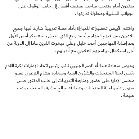
ستكون أمام منتخب صاحب تصنيف أفضل إلى جانب الوقوف على
الجوانب السلبية ومحاولة تداركها .
واختتم الأبيض تحضيراته للمباراة بأداء حصة تدريبية شارك فيها جميع
اللاعبين بمن فيهم المهاجم أحمد ربيع الذي التحق بالمعسكر أمس الأول
بعد إصابة المهاجمين أحمد خليل وعلي مبخوت اللذين عادا إلى الدولة من
أجل استكمال برنامجهم العلاجي مع أنديتهم .
وحرص سعادة عبدالله ناصر الجنيبي نائب رئيس اتحاد الإمارات لكرة القدم
رئيس لجنة المنتخبات والشؤون الفنية وسعادة هشام الزرعوني عضو
مجلس الإدارة على حضور ومتابعة التدريبات إلى جانب الدكتور حسن
سهيل عضو لجنة المنتخبات وعبدالله صالح مشرف المنتخب وعبيد
هبيطة .