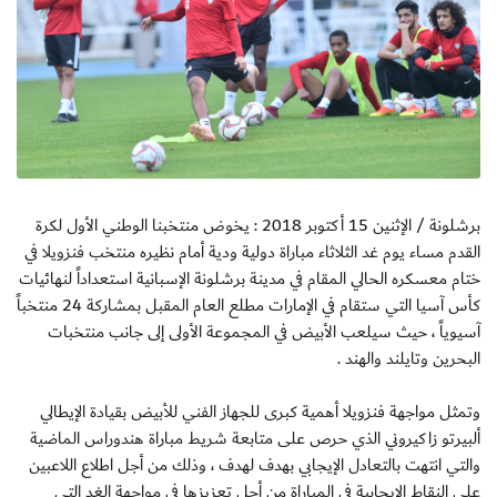
برشلونة / الإثنين 15 أكتوبر 2018 : يخوض منتخبنا الوطني الأول لكرة
القدم مساء يوم غد الثلاثاء مباراة دولية ودية أمام نظيره منتخب فنزويلا في
ختام معسكره الحالي المقام في مدينة برشلونة الإسبانية استعداداً لنهائيات
كأس آسيا التي ستقام في الإمارات مطلع العام المقبل بمشاركة 24 منتخباً
آسيوياً ، حيث سيلعب الأبيض في المجموعة الأولى إلى جانب منتخبات
البحرين وتايلند والهند .
وتمثل مواجهة فنزويلا أهمية كبرى للجهاز الفني للأبيض بقيادة الإيطالي
ألبيرتو زاكيروني الذي حرص على متابعة شريط مباراة هندوراس الماضية
والتي انتهت بالتعادل الإيجابي بهدف لهدف ، وذلك من أجل اطلاع اللاعبين
على النقاط الإيجابية في المباراة من أجل تعزيزها في مواجهة الغد التي