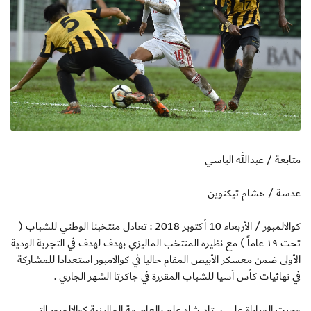
متابعة / عبدالله الياسي
عدسة / هشام تيكنوين
كوالالمبور / الأربعاء 10 أكتوبر 2018 : تعادل منتخبنا الوطني للشباب (
تحت ١٩ عاماً ) مع نظيره المنتخب الماليزي بهدف لهدف في التجربة الودية
الأولى ضمن معسكر الأبيص المقام حاليا في كوالامبور استعدادا للمشاركة
في نهائيات كأس آسيا للشباب المقررة في جاكرتا الشهر الجاري .
وجرت المباراة على ستاد شاه علم بالعاصمة الماليزية كوالالمبور التي