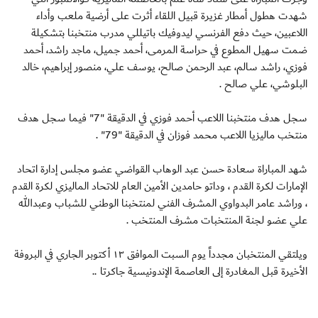
شهدت هطول أمطار غزيرة قبيل اللقاء أثرت على أرضية ملعب وأداء
اللاعبين، حيث دفع الفرنسي ليدوفيك باتيللي مدرب منتخبنا بتشكيلة
ضمت سهيل المطوع في حراسة المرمى، أحمد جميل، ماجد راشد، أحمد
فوزي، راشد سالم، عبد الرحمن صالح، يوسف علي، منصور إبراهيم، خالد
البلوشي، علي صالح .
سجل هدف منتخبنا اللاعب أحمد فوزي في الدقيقة "7" فيما سجل هدف
منتخب ماليزيا اللاعب محمد فوزان في الدقيقة "79" .
شهد المباراة سعادة حسن عبد الوهاب القواضي عضو مجلس إدارة اتحاد
الإمارات لكرة القدم ، وداتو حامدين الأمين العام للاتحاد الماليزي لكرة القدم
، وراشد عامر البدواوي المشرف الفني لمنتخبنا الوطني للشباب وعبدالله
علي عضو لجنة المنتخبات مشرف المنتخب .
ويلتقي المنتخبان مجدداً يوم السبت الموافق ١٣ أكتوبر الجاري في البروفة
الأخيرة قبل المغادرة إلى العاصمة الإندونيسية جاكرتا ..