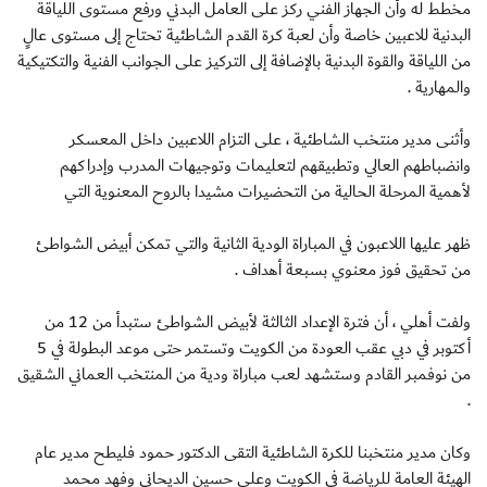
مخطط له وأن الجهاز الفني ركز على العامل البدني ورفع مستوى اللياقة
البدنية للاعبين خاصة وأن لعبة كرة القدم الشاطئية تحتاج إلى مستوى عالٍ
من اللياقة والقوة البدنية بالإضافة إلى التركيز على الجوانب الفنية والتكتيكية
والمهارية .
وأثنى مدير منتخب الشاطئية ، على التزام اللاعبين داخل المعسكر
وانضباطهم العالي وتطبيقهم لتعليمات وتوجيهات المدرب وإدراكهم
لأهمية المرحلة الحالية من التحضيرات مشيدا بالروح المعنوية التي
ظهر عليها اللاعبون في المباراة الودية الثانية والتي تمكن أبيض الشواطئ
من تحقيق فوز معنوي بسبعة أهداف .
ولفت أهلي ، أن فترة الإعداد الثالثة لأبيض الشواطئ ستبدأ من 12 من
أكتوبر في دبي عقب العودة من الكويت وتستمر حتى موعد البطولة في 5
من نوفمبر القادم وستشهد لعب مباراة ودية من المنتخب العماني الشقيق
.
وكان مدير منتخبنا للكرة الشاطئية التقى الدكتور حمود فليطح مدير عام
الهيئة العامة للرياضة في الكويت وعلي حسين الديحاني وفهد محمد