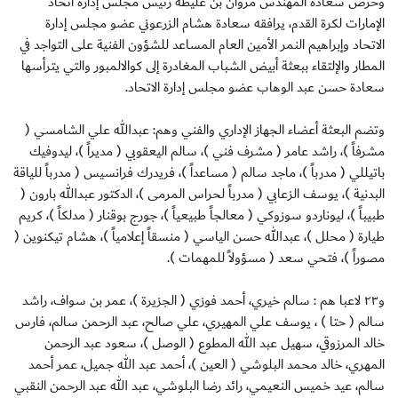
وحرص سعادة المهندس مروان بن غليطة رئيس مجلس إدارة اتحاد
الإمارات لكرة القدم، يرافقه سعادة هشام الزرعوني عضو مجلس إدارة
الاتحاد وإبراهيم النمر الأمين العام المساعد للشؤون الفنية على التواجد في
المطار والإلتقاء ببعثة أبيض الشباب المغادرة إلى كوالالمبور والتي يترأسها
سعادة حسن عبد الوهاب عضو مجلس إدارة الاتحاد.
وتضم البعثة أعضاء الجهاز الإداري والفني وهم: عبدالله علي الشامسي (
مشرفاً )، راشد عامر ( مشرف فني )، سالم اليعقوبي ( مديراً )، ليدوفيك
باتيللي ( مدرباً )، ماجد سالم ( مساعداً )، فريدرك فرانسيس ( مدرباً للياقة
البدنية )، يوسف الزعابي ( مدرباً لحراس المرمى )، الدكتور عبدالله بارون (
طبيباً )، ليوناردو سوزوكي ( معالجاً طبيعياً )، جورج بوقنار ( مدلكاً )، كريم
طيارة ( محلل )، عبدالله حسن الياسي ( منسقاً إعلامياً )، هشام تيكنوين (
مصوراً )، فتحي سعد ( مسؤولاً للمهمات ).
و٢٣ لاعبا هم : سالم خيري، أحمد فوزي ( الجزيرة )، عمر بن سواف، راشد
سالم ( حتا ) ، يوسف علي المهيري، علي صالح، عبد الرحمن سالم، فارس
خالد المرزوقي، سهيل عبد الله المطوع ( الوصل )، سعود عبد الرحمن
المهري، خالد محمد البلوشي ( العين )، أحمد عبد الله جميل، عمر أحمد
سالم، عيد خميس النعيمي، رائد رضا البلوشي، عبد الله عبد الرحمن النقبي