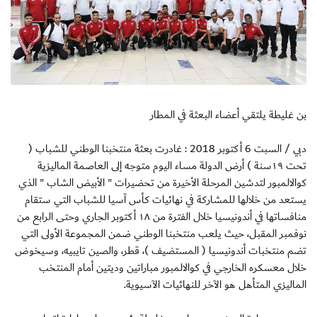
بن غليطة يلتقي أعضاء البعثة في المطار
دبي / السبت 6 أكتوبر 2018 : غادرت بعثة منتخبنا الوطني للشباب (
تحت ١٩سنة ) أرض الدولة مساء اليوم متوجه إلى العاصمة الماليزية
كوالالمبور لتدشين المرحلة الأخيرة من تحضيرات " الأبيض الشاب " الذي
يستعد من خلالها للمشاركة في نهائيات كأس آسيا للشباب التي ستقام
منافساتها في أندونيسيا خلال الفترة من ١٨ أكتوبر الجاري وحتى الرابع من
نوفمبر المقبل، حيث يلعب منتخبنا الوطني ضمن المجموعة الأولى التي
تضم منتخبات أندونيسيا ( المستضيف )، قطر، والصين تايبيه، وسيخوض
خلال معسكره الخارجي في كوالالمبور مباراتين وديتين أمام المنتخب
الماليزي المتأهل هو الآخر للنهائيات الآسيوية.