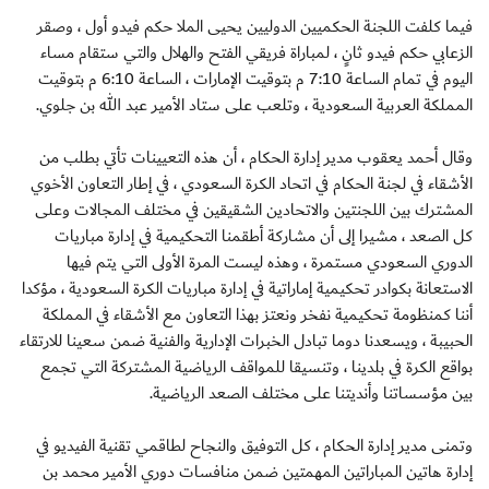
فيما كلفت اللجنة الحكميين الدوليين يحيى الملا حكم فيدو أول ، وصقر
الزعابي حكم فيدو ثانٍ ، لمباراة فريقي الفتح والهلال والتي ستقام مساء
اليوم في تمام الساعة 7:10 م بتوقيت الإمارات ، الساعة 6:10 م بتوقيت
المملكة العربية السعودية ، وتلعب على ستاد الأمير عبد الله بن جلوي.
وقال أحمد يعقوب مدير إدارة الحكام ، أن هذه التعيينات تأتي بطلب من
الأشقاء في لجنة الحكام في اتحاد الكرة السعودي ، في إطار التعاون الأخوي
المشترك بين اللجنتين والاتحادين الشقيقين في مختلف المجالات وعلى
كل الصعد ، مشيرا إلى أن مشاركة أطقمنا التحكيمية في إدارة مباريات
الدوري السعودي مستمرة ، وهذه ليست المرة الأولى التي يتم فيها
الاستعانة بكوادر تحكيمية إماراتية في إدارة مباريات الكرة السعودية ، مؤكدا
أننا كمنظومة تحكيمية نفخر ونعتز بهذا التعاون مع الأشقاء في المملكة
الحبيبة ، ويسعدنا دوما تبادل الخبرات الإدارية والفنية ضمن سعينا للارتقاء
بواقع الكرة في بلدينا ، وتنسيقا للمواقف الرياضية المشتركة التي تجمع
بين مؤسساتنا وأنديتنا على مختلف الصعد الرياضية.
وتمنى مدير إدارة الحكام ، كل التوفيق والنجاح لطاقمي تقنية الفيديو في
إدارة هاتين المباراتين المهمتين ضمن منافسات دوري الأمير محمد بن