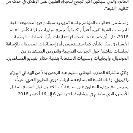
العالم، والذي سيكون أكبر تجمع للخبراء الفنيين على الإطلاق في حدث من
تنظيم "الفيفا".
وستشمل فعاليات المؤتمر جلسة تمهيدية ستقدم فيها مجموعة الفيفا
للدراسات الفنية تقييماً فنياً وتكتيكياً لجميع مباريات بطولة كأس العالم
2018، على أن يتم بعدها الاستماع لتعليقات وآراء الاتحادات الوطنية
الأعضاء في هذا الشأن، كما ستستعرض أبرز إحصائيات المونديال، بالإضافة
لجلسات نقاشية حول الجوانب التدريبية والدروس المستفادة من
المونديال، وإيجابيات وسلبيات الاستعانة بتقنية حكام الفيديو المساعدين.
وتأتي مشاركة المدرب الوطني سليم عبد الرحمن بدلاً من الإيطالي البيرتو
زاكيروني، وذلك لانشغاله بمتابعة مباريات دوري الخليج العربي، حيثُ
يحرص مع جهازه المعاون على متابعة أداء اللاعبين قبل التجمع المقبل
للأبيض، الذي سيُقام في برشلونة للفترة من 6 إلى 16 أكتوبر 2018.