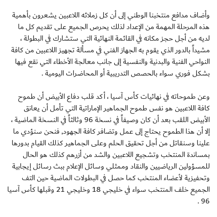
وأضاف مدافع منتخبنا الوطني إلى أن كل زملائه اللاعبين يشعرون بأهمية
هذه المرحلة المهمة من الإعداد لذلك يحرص الجميع على تقديم كل ما
لديه من أجل حجز مكانه في القائمة النهائية التي ستشارك في البطولة ،
مشيداً بالدور الذي يقوم به الجهاز الفني في مسألة تجهيز اللاعبين من كافة
النواحي الفنية والبدنية والنفسية إلى جانب معالجة الأخطاء التي نقع فيها
بشكل فوري سواء بالحصص التدريبية أو المحاضرات اليومية .
وعن طموحاته في نهائيات كأس آسيا ، أكد قلب دفاع الأبيض أن طموح
كافة اللاعبين هو نفس طموح الجماهير الإماراتية التي تأمل أن يعانق
الأبيض اللقب بعد أن كان وصيفاً في نسخة 96 وثالثاً في النسخة الماضية ،
إلا أن هذا الطموح يحتاج إلى عمل وتضافر كافة الجهود, فنحن سنؤدي ما
علينا وسنقاتل من أجل تحقيق الحلم وعلى الجماهير كذلك القيام بدورها
بمساندة المنتخب وتشجيع اللاعبين والشد من أزرهم كذلك هو الحال
للمسؤولين الرياضيين والنقاد وممثلي وسائل الإعلام ببث رسائل إيجابية
وتحفيزية لأعضاء المنتخب كما حصل في البطولات الماضية حين التف
الجميع خلف المنتخب سواء في خليجي 18 وخليجي 21 وقبلها كأس آسيا
96 .