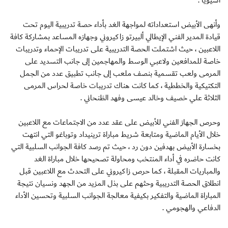
وأنهى الأبيض استعداداته لمواجهة الغد بأداء حصة تدريبية اليوم تحت
قيادة المدير الفني الإيطالي ألبيرتو زاكيروني وجهازه المساعد بمشاركة كافة
اللاعبين ، حيث اشتملت الحصة التدريبية على تدريبات الإحماء وتدريبات
خاصة للمدافعين ولاعبي الوسط والمهاجمين إلى جانب التسديد على
المرمى ولعب تقسمية بنصف ملعب إلى جانب تطبيق عدد من الجمل
التكتيكية والخططية ، كما كانت هناك تدريبات خاصة لحراس المرمى
الثلاثة علي خصيف وخالد عيسى وفهد الظنحاني .
وحرص الجهاز الفني للأبيض على عقد عدد من الاجتماعات مع اللاعبين
خلال الأيام الماضية ومتابعة شريط مباراة ترينيداد وتوباغو التي انتهت
بخسارة الأبيض بهدفين دون رد ، حيث تم رصد كافة الجوانب السلبية التي
كانت حاضره في أداء المنتخب ومحاولة تصحيحها خلال مباراة الغد
والمباريات المقبلة ، كما حرص زاكيروني على التحدث مع اللاعبين قبل
انطلاق الحصة التدريبية وحثهم على بذل المزيد من الجهد ونسيان نتيجة
المباراة الماضية والتفكير بكيفية معالجة الجوانب السلبية وتحسين الأداء
الدفاعي والهجومي .