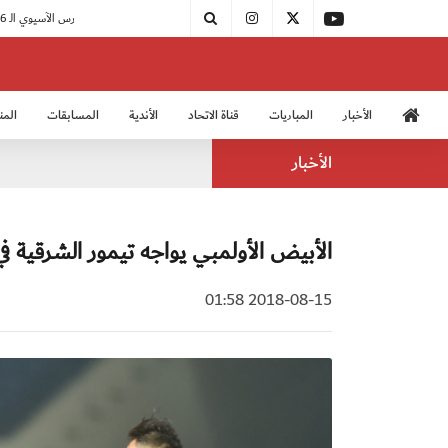
|
اتحاد الكرة يُشارك في الكونغرس الآسيوي الـ 36
الأخبار
المباريات
قناة الاتحاد
الأندية
المسابقات
المن
منتخب الشباب 2005
منت
الأخبار
الأبيض الأولمبي يواجه تيمور الشرقية في 
2018-08-15 01:58