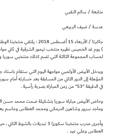
متابعة / سالم النقبي
عدسة / ضيف الربيعي
جاكرتا / الأربعاء 15 أغسطس 8
) يوم غد الخميس نظيره منتخب تيمور الشرقية في ثاني مواجها
لحساب المجموعة الثالثة التي تضم كذلك منتخبي سوريا وا
ويدخل الأبيض الأولمبي مواجهة اليوم التي ستقام باستاد جا
المؤهلة إلى الدور الثاني من المسابقة بعد خسارته أمام سو
في الدقيقة "53" من زمن المباراة بضربة رأسية .
وخاض الأبيض مباراة سوريا بتشكيلة ضمت محمد حسن الشام
وماجد سرور وشاهين الدرمكي ومحمد العطاس وجاسم يعق
وأجرى مدرب منتخبنا سكورزا 3 تبدي
العطاس وعلي عيد .