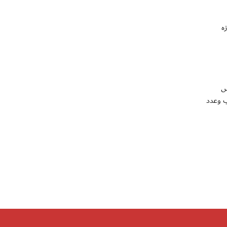
ه
س
ب وعدد