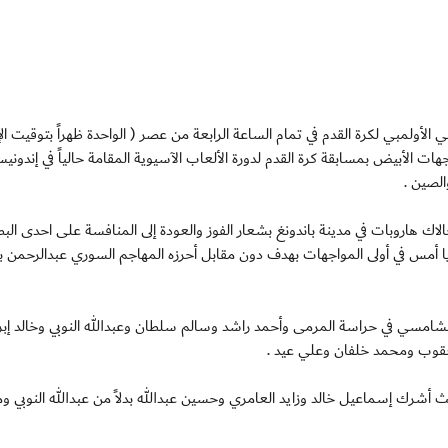
201 : يلتقي منتخبنا الوطني الأولمبي لكرة القدم في تمام الساعة الرابعة من عصر ( الواحدة ظهراً بتوقيت 
ت الأبيض بمسابقة كرة القدم لدورة الألعاب الآسيوية المقامة حالياً في إندونيس
لصين .
لاك هاروبات في مدينة باندونغ بشعار الفوز والعودة إلى المنافسة على احدى الب
ريا أمس في أولى المواجهات بهدف دون مقابل أحرزه المهاجم السوري عبدالرحمن 
سي في حراسة المرمى وأحمد راشد وسالم سلطان وعبدالله النوبي وخالد إبر
وب ومحمد خلفان وعلي عيد .
لات بالشوط الثاني ، حيث أشرك إسماعيل خالد وزايد العامري وحسين عبدالله بدلاً من عبدالله النوبي