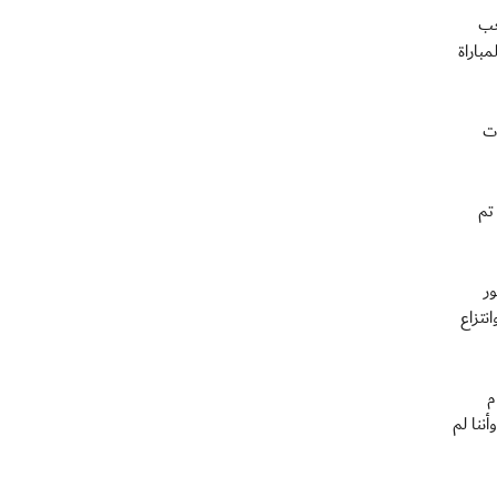
عب
باراة
ات
تم
ر
نتزاع
م
ننا لم