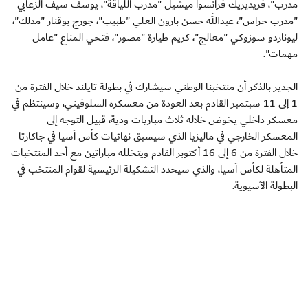
مدرب"، فريديريك فرانسوا ميشيل "مدرب اللياقة"، يوسف سيف الزعابي
"مدرب حراس"، عبدالله حسن بارون العلي "طبيب"، جورج بوقنار "مدلك"،
ليوناردو سوزوكي "معالج"، كريم طيارة "مصور"، فتحي المناع "عامل
مهمات".
الجدير بالذكر أن منتخبنا الوطني سيشارك في بطولة تايلند خلال الفترة من
1 إلى 11 سبتمبر القادم بعد العودة من معسكره السلوفيني، وسينتظم في
معسكر داخلي يخوض خلاله ثلاث مباريات ودية، قبيل التوجه إلى
المعسكر الخارجي في ماليزيا الذي سيسبق نهائيات كأس آسيا في جاكارتا
خلال الفترة من 6 إلى 16 أكتوبر القادم ويتخلله مباراتين مع أحد المنتخبات
المتأهلة لكأس آسيا، والذي سيحدد التشكيلة الرئيسية لقوام المنتخب في
البطولة الآسيوية.