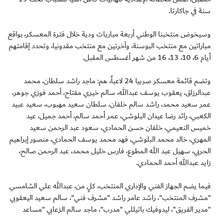
سنة في جاكارتا.
وسيخوض منتخبنا الوطني أربعة مباريات ودية خلال فترة المعسكر، بواقع
مباراتين مع منتخب البوسنة، وآخرتين مع منتخب مقدونيا، وتحدد إقامتهم
أيام 6، 10، 13، 16 من شهر أغسطس المقبل.
وتضم قائمة معسكر صربيا 24 لاعباً، هم: ماجد راشد سلطان، محمد
عبدالرزاق، يعقوب يوسف عبدالله، سالم خيري مفتاح، أحمد فوزي جوهر،
عمر سعيد محمد، راشد سالم خلفان، سلطان سعيد مهبوب، سعيد عبيد
الكعبي، رائد رضا عيدان البلوشي، عمر أحمد سالم، أحمد جميل، عيد
خميس النعيمي، خلفان حسن الحمادي، سعود عبد الرحمن سعيد
المهري، خالد محمد البلوشي، فهد محمد يوسف الحمادي، منصور إبراهيم
الحربي، سهيل عبد الله المطوع، فارس خليل محمد، عبد الرحمن صالح،
زايد عبدالله أحمد الحمادي.
فيما يضم الجهاز الفني والإداري المنتخب، كلٍ من، عبدالله علي الشامسي
"مشرف المنتخب"، راشد عامر راشد "مشرف فني"، سالم سعيد اليعقوبي
"مدير الفريق"، ليدوفيك باتيللي "مدرب"، ماجد سالم الزعابي "مساعد