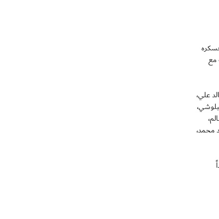
شين معسكره
 ودية مع
ث خالد علي،
لبلوشي،
لم،
د محمد،