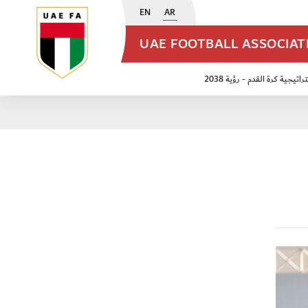
EN
AR
UAE FOOTBALL ASSOCIA
اتيجية كرة القدم - رؤية 2038
ن مواليد 2009
منتخب الأشبال 2011