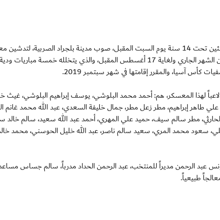
دبي الخميس 26 يوليو 2018/ يغادر منتخبنا الوطني للناشئين تحت 14 سنة يوم السبت المقبل، صوب مدينة بلجراد الصربية، لتد
الخارجي بمقر الاتحاد الصربي لكرة القدم، في الفترة من 28 من الشهر الجاري ولغاية 17 أغسطس المقبل، والذي يتخلله خمسة مباريات
 كأس آسيا، والمقرر إقامتها في شهر سبتمبر 2019.
أستدعى عبدالرحمن الحداد المدرب الوطني للمنتخب، 26 لاعباً لهذا المعسكر، هم: أحمد محمد البلوشي، يوسف إبراهيم البلوشي، غي
 علي طاهر إبراهيم، مطر زعل مطر، جمال خليفة السعدي، عبد الله محمد غانم ا
لحارثي، مطر سالم سيف، حميد علي المهري، أحمد عبد الله سعيد، سالم خالد سا
علي، سعود محمد المري، سعيد سالم ناصر، عبد الله خليل الحوسني، محمد خال
ونس عبد الرحمن مديراً للمنتخب، عبد الرحمن الحداد مدرباً، سالم جساس مساعداً
لجاً طبيعياً.