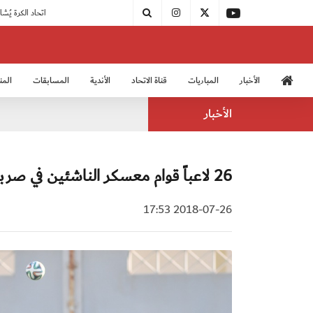
|
مودرن سبورت يُتوج بطلًا لدوري الدرجة الثالثة
|
اتحاد الكرة يُشارك في الكونغرس الآسيوي الـ 36
الأخبار
المباريات
قناة الاتحاد
الأندية
المسابقات
المن
منتخب الشباب 2005
منت
الأخبار
26 لاعباً قوام معسكر الناشئين في صربيا
2018-07-26 17:53