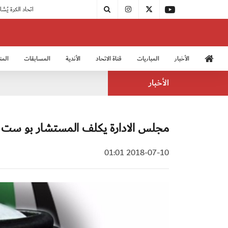
|
مودرن سبورت يُتوج بطلًا لدوري الدرجة الثالثة
|
اتحاد الكرة يُشارك في الكونغرس الآسيوي الـ 36
الأخبار
المباريات
قناة الاتحاد
الأندية
المسابقات
المن
منتخب الشباب 2005
منت
الأخبار
مجلس الادارة يكلف المستشار بو ست ب
2018-07-10 01:01