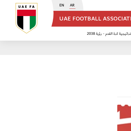
EN
AR
UAE FOOTBALL ASSOCIA
اتيجية كرة القدم - رؤية 2038
ن مواليد 2009
منتخب الأشبال 2011