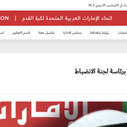
اتحاد الإمارات العربية المتحدة لكرة القدم
|
TION
تخبات
رؤيتنا واهدافنا
مجلس الادارة
تواصل معنا
قسم التعليم
استر
خب الشباب 2007
منتخب الناشئين 2008
منتخب الناشئين 2010
منتخب الناشئي
رئاسة لجنة الانضباط