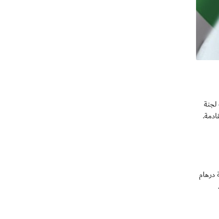
ة لجنة
ادمة.
 درهام