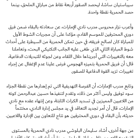
سيباستيان ساشا، ليحصد الصقور أربعة نقاط من مباراتي الملحق، بينما
حصد الحمرية نقطة واحدة.
وأعرب نزار محروس مدرب نادي الإمارات، عن سعادته بالبقاء ضمن فرق
دوري المحترفين للموسم القادم، مؤكدا على أن مجريات الشوط الأول
للمباراة كان لصالح فريقه، في حين تمكن الحمرية من السيطرة على أحداث
شوط المباراة الثاني، الذي طغى عليه الجانب التكتيكي البحت، وتعاملنا
معه بالتغييرات التي أجريناها خلال اللقاء، وعن لجوئه للتبديلات الدفاعية،
قال: أن فريق الحمرية بتميزه الهجومي فرض علينا عدم الإغفال عن إجراء
تغييرات تزيد القوة الدفاعية للصقور.
وتابع مدرب الإمارات، أن الفرصة التهديفية التي تم إهدارها من نقطة الجزاء
سوء توفيق وليس أكثر من ذلك، وتقدم لتنفيذها حسين عبدالرحمن كونه
من اللاعبين المميزين في تسديد الكرات الثابتة، وعن إنتهاء عقده مع نادي
الإمارات، قال أن أمر تجديد التعاقد في يد مجلس إدارة النادي، مختتماً
حديثه، بأن البقاء في دوري المحترفين هو نتاج للتعاون بين الإدارة واللاعبين.
من جهة أخرى، أشاد سليمان البلوشي مدرب نادي الحمرية بالمستوى
الذيقدمه اللاعبون خلال مباراتي الملحق، مبينا، أن أداء الفريق كان الأفضل