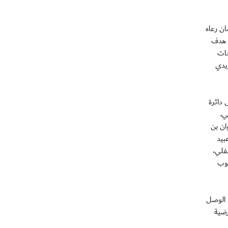
مان رعاه
ل هدف
جات
ويدي
دائرة
ي،
ان بن
بيد
فلي،
لوب
 الوصل
رضية