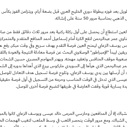
الطويل بعد فوزه ببطولة دوري الخليج العربي قبل بضعة أيام. ويتزامن الفوز بكأ
اسبة مرور 50 سنة على إنشائه.
ريق العين استطاع أن يحصل على أول ركلة ركنية بعد مرور ثلاث دقائق فقط من صاف
يناوي عمر عبدالرحمن لتقع الكرة أمام إسماعيل أحمد المدافع المتقدم والمتمركز
س يوسف الزعابي ليمنح العين فرصة التقدم بهدف سريع وفي وقت مبكر. رفع هذ
قين ليبدأ "الإمبراطور" الوصلاوي البحث عن فرصة معادلة النتيجة والعودة باللقاء
ادة صعوبة موقف المنافس وتعقيد مهمته. ويهدر المهاجم المصري حسين الشحات
مر عبدالرحمن الذي هيأها إلى السويدي ماركوس بيرغ الذي أهداها بدوره إلى الش
عد أن أرسلها بين يدي يوسف الزعابي. وتلوح فرصة تسجيل هدف التعادل للوصل 
ارس خالد عيسى الذي تدخل في الوقت المناسب وحرمه من التسجيل في أول فرصة حقيقية
سديدة يسارية قوية وقفت العارضة في طريقها لتضيع فرصة أخرى للوصل.
شباك إلا أن المدافعين وحارسي المرمى خالد عيسى ويوسف الزعابي كانوا بالمر
لى الشباك. ومع مرور الوقت ينحصر اللعب في وسط الملعب لتغيب الهجمات الخ
ي اللقاء بسبب الخشونة، وبعدها بدقيقتين يخرج الحكم محمد عبدالله حسن ال