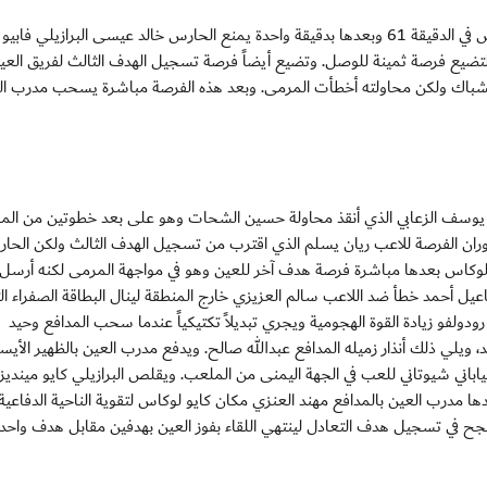
ويدفع الأرجنتيني رودولفو مدرب الوصل باللاعب حميد عباس في الدقيقة 61 وبعدها بدقيقة واحدة يمنع الحارس خالد عيسى البرازيلي ف
 لتضيع فرصة ثمينة للوصل. وتضيع أيضاً فرصة تسجيل الهدف الثالث لفريق الع
الكرة في الشباك ولكن محاولته أخطأت المرمى. وبعد هذه الفرصة مباشرة يسحب مدرب 
وسف الزعابي الذي أنقذ محاولة حسين الشحات وهو على بعد خطوتين من الم
لعب في الدقيقة 71 ليمنح المدرب زوران الفرصة للاعب ريان يسلم الذي اقترب من تسجيل الهدف الثالث ولكن الح
 لوكاس بعدها مباشرة فرصة هدف آخر للعين وهو في مواجهة المرمى لكنه أرسل 
ل أحمد خطأ ضد اللاعب سالم العزيزي خارج المنطقة لينال البطاقة الصفراء الث
 77. ويحاول مدرب الوصل رودولفو زيادة القوة الهجومية ويجري تبديلاً تكتيكياً عندما سحب المدافع وحيد
اجم حسن محمد، ويلي ذلك أنذار زميله المدافع عبدالله صالح. ويدفع مدرب العين بالظهير الأ
بابي ويتحول الياباني شيوتاني للعب في الجهة اليمنى من الملعب. ويقلص البرازيلي كايو مينديز
وصل الوحيد في الدقيقة 91 ، ويدفع بعدها مدرب العين بالمدافع مهند العنزي مكان كايو لوكاس لتقوية الناحية الدفاعية
نجح في تسجيل هدف التعادل لينتهي اللقاء بفوز العين بهدفين مقابل هدف واحد.