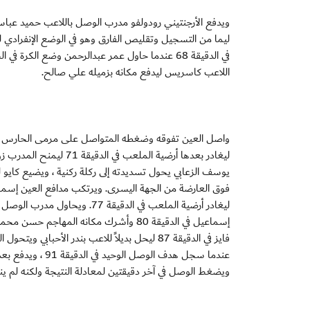
ليما من التسجيل وتقليص الفارق وهو في الوضع الإنفرادي
في الدقيقة 68 عندما حاول عمر عبدالرحمن وضع 
اللاعب كاسريس ليدفع مكانه بزميله علي صالح.
واصل العين تفوقه وضغطه المتواصل على مرمى الحارس ي
ليغادر بعدها أرضية الم
يوسف الزعابي يحول تسديدته إلى ركلة ركنية ، ويضيع كايو
فوق العارضة من الجهة اليسرى. ويرتكب مدافع العين إسماعي
ليغادر أرضية الملعب في الدقيقة
إسماعيل في الدقيقة 80 وأشرك مكانه المه
فايز في الدقيقة 87 ليحل بديلاً للاعب بندر الأح
عندما سجل هدف ال
ويضغط الوصل في آخر دقيقتين لمعادلة النتيجة ولكنه لم ي