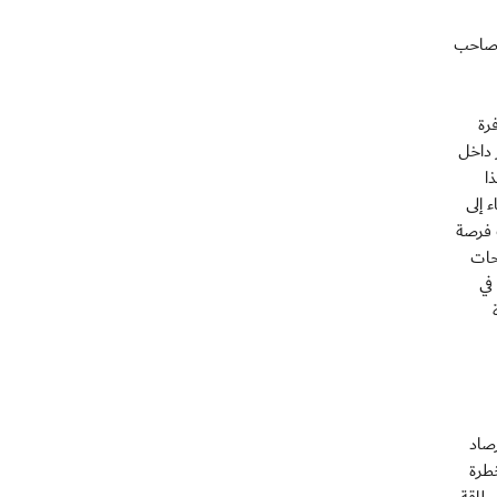
س صاحب
رة
 داخل
ا
 إلى
 فرصة
حات
في
صاد
طرة
بطاقة