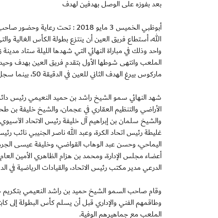
بعد بفوزه على الوصل بهدفين لهدف
أبوظبي الخميس 3 مايو 2018 : تح
الله، أستطاع فريق العين أن ينتزع بطولة الكأس الغالية 
واحد وذلك في مباراة النهائي التي شهدها الليلة ستاد مدين
الملعب وانتهى شوطها الأول بتقدم فريق العين بهدف وحيد س
ماركوس بيرغ الهدف الثاني للعين في الدقيقة 50، بينما سجل البرازيلي كايو مينديز هدف الوصل الوحيد في الدقيقة 91.
شهد النهائي سمو الشيخ راشد بن حميد النعيمي رئيس دائرة
الأراضي والتنظيم العقاري في عجمان، والشيخ خليفة بن طح
والشيخ سلمان بن إبراهيم آل خليفة رئيس الاتحاد الآسيوي،
غليطة رئيس اتحاد الكرة، وعبد الله ناصر الجنيبي نائب رئي
اليماحي، وحسن عبد الوهاب القواضي، وخليفة عيسى الجرمن،
أعضاء مجلس الإدارة، ومحمد بن هزام الظاهري الأمين العام 
الدرعي مدير مكتب رئيس الاتحاد، والقيادات الرياضية في الدو
وقام صاحب السمو الشيخ حميد بن راشد النعيمي بتكريم حكام
وطاقمهم الفني والإداري قبل أن يسلم كأس البطولة إلى كابتن
الملعب مع جماهيرهم الوفية.