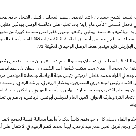
ت رعاية وحضور صاحب السمو الشيخ حميد بن راشد النعيمي عضو المجلس الأعلى للاتحاد حاكم عج
والتي تحمل مُسمى "كأس عام زايد" بعد تغلبه على منافسه الوصل بهدفين مقاب
ة زايد الرياضية بالعاصمة أبوظبي وتابعها جمهور غفير احتل مساحة كبيرة من مدر
جله المدافع إسماعيل أحمد في الدقيقة الثالثة من انطلاقة اللقاء، وأضاف الس
 البلدية والتخطيط في عجمان، وسمو الشيخ عبد العزيز بن حميد النعيمي رئيس 
نون بن محمد آل نهيان مدير مكتب شؤون أسر الشهداء في ديوان ولي عهد أبوظب
 ومعالي اللواء محمد خلفان الرميثي رئيس هيئة الرياضة، وسعادة المهندس مرو
س الاتحاد رئيس لجنة دوري المحترفين، وهشام الزرعوني، وراشد الزعابي، ومحمد ع
 ومسلم الكثيري، ومحمد مبارك الهاجري، وأحمد المهبوبي، والدكتور خليفة الغ
لاتحاد الكرة،وعارف العواني الأمين العام لمجلس أبوظبي الرياضي، وناصر بن ثع
لة.
 اللقاء وسلم كل واحدٍ منهم كأساً تذكارياً وأيضاً ميدالية فضية لجميع لاعبي
 ونجم فريق العين عمر عبدالرحمن، ليبدأ بعدها لاعبو الزعيم في الاحتفال على أ