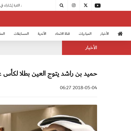
|
مودرن سبورت يُتوج بطلًا لدوري الدرجة الثالثة
|
اتحاد الكرة يُشارك في الكونغرس الآسيوي الـ 36
الأخبار
المباريات
قناة الاتحاد
الأندية
المسابقات
المن
منتخب الشباب 2005
منت
الأخبار
حميد بن راشد يتوج العين بطلا لكأس عا
2018-05-04 06:27