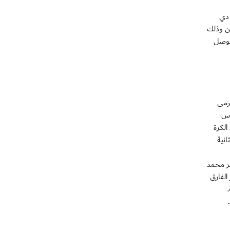
ابيو دي
ين وذلك
الوصل
رمى
ارس
الكرة
انية
يسر محمد
 الفارق
.