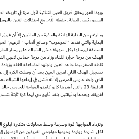
وبهذا الفوز يحقق فريق العين الثنائية لأول مرة في تاريخه 
السمو رئيس الدولة ــ حفظه الله ــ مع احتفالات العين باليوبيل الذهبي بمن
وبالرغم من البداية الهادئة والحذرة من الجانبين إلأ أن ف
البداية والتي نفذها "الموهوب" وصانع ألعاب " الزعيم" الع
المنطقة ليرسلها بكل سهولة داخل الشباك على يسار الحار
الهدف من درجة حرارة اللقاء وزاد من درجة حماس لاعبي الفري
نقطة الصفر بيما جاهد العين واجتهد لمضاعفة الغلة وزي
تسجيل الهدف الثاني لفريق العين بعد أن وصلت الكرة إلى ع
الذي واجه حارس المرمى إلا أنه فشل في إيداعها الشباك ب
الدقيقة 23 والتي أهدرها كايو كانيدو المواجه للح
لفريقه. وبعدها بدقيقتين ينفذ فابيو دي ليما كرة ثابتة بت
وتزداد المواجهة قوة وسرعة وسط محاولات متكررة لبلوغ ال
لكل شاردة وواردة وحرموا مهاجمي الفريقين من الوصول إ
من الطرفين، ويحصل إسماعيل أحمد على أول بطاقة صفراء ف