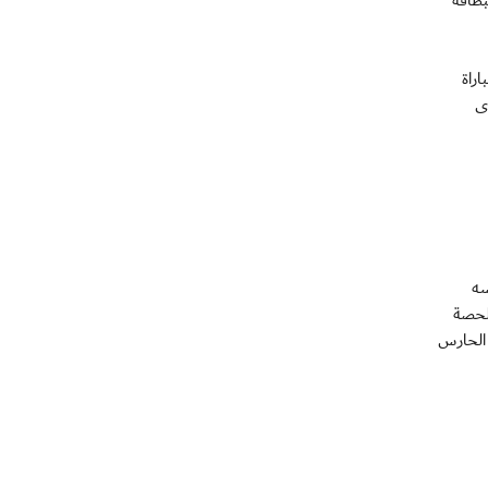
راة
ى
سه
لحصة
 الحارس