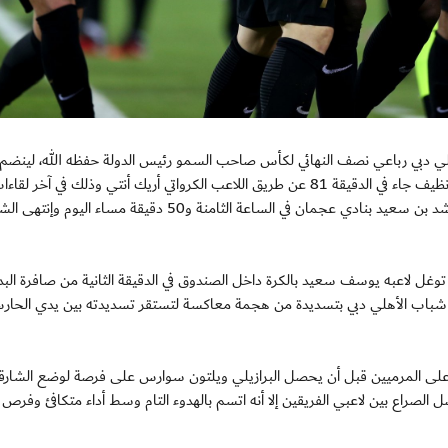
أكمل فريق شباب الأهلي دبي رباعي نصف النهائي لكأس صاحب السمو رئيس الدولة حفظه الله، لينض
من الوصل والوحدة والعين إثر تخطيه لفريق الشارقة بهدف نظيف جاء في الدقيقة 81 عن طريق اللاعب الكرواتي أريك أنتي وذلك في آخ
ربع النهائي من هذه البطولة والذي استضافه ملعب ستاد راشد بن سعيد بنادي عجمان في الساعة الثامنة و50 دقيقة مساء اليوم
وغل لاعبه يوسف سعيد بالكرة داخل الصندوق في الدقيقة الثانية من صافرة البداي
اجم شباب الأهلي دبي بتسديدة من هجمة معاكسة لتستقر تسديدته بين يدي الحا
لى المرميين قبل أن يحصل البرازيلي ويلتون سوارس على فرصة لوضع الشارقة
ل الصراع بين لاعبي الفريقين إلا أنه اتسم بالهدوء التام وسط أداء متكافئ وفرص