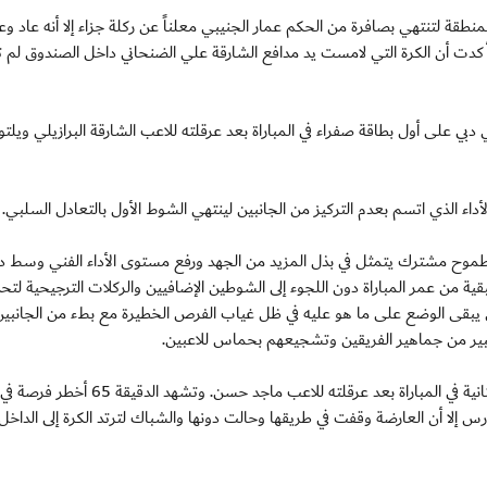
طقة لتنتهي بصافرة من الحكم عمار الجنيبي معلناً عن ركلة جزاء إلا أنه عاد و
تي أكدت أن الكرة التي لامست يد مدافع الشارقة علي الضنحاني داخل الصندوق لم 
لى أول بطاقة صفراء في المباراة بعد عرقلته للاعب الشارقة البرازيلي ويلتو
أداء الذي اتسم بعدم التركيز من الجانبين لينتهي الشوط الأول بالتعادل السلبي.
 بطموح مشترك يتمثل في بذل المزيد من الجهد ورفع مستوى الأداء الفني وسط د
من أجل بلوغ الشباك في ال 45 دقيقة المتبقية من عمر المباراة دون اللجوء إلى الشوطين الإضافيين والركلات الترجيحية لت
ئق يبقى الوضع على ما هو عليه في ظل غياب الفرص الخطيرة مع بطء من الجانبين
بير من جماهير الفريقين وتشجيعهم بحماس للاعبين.
ويحصل محين خليفة لاعب الشارقة على البطاقة الصفراء الثانية في المباراة بعد عرقلته للاعب ماجد حسن. وتشهد الدقيقة 65 أخطر فرصة في
رس إلا أن العارضة وقفت في طريقها وحالت دونها والشباك لترتد الكرة إلى الداخل