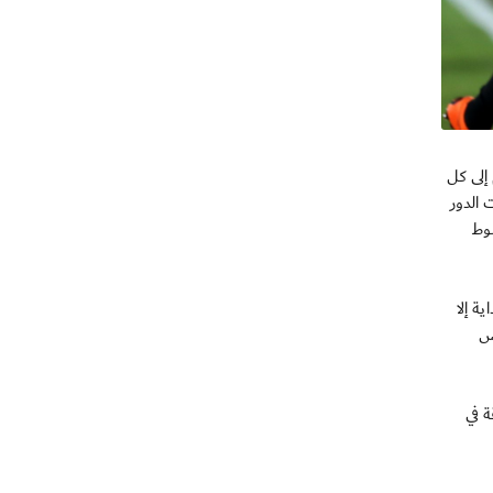
م إلى كل
ر لقاءات الدور
 وإنتهى الشوط
ة إلا
رس
 في