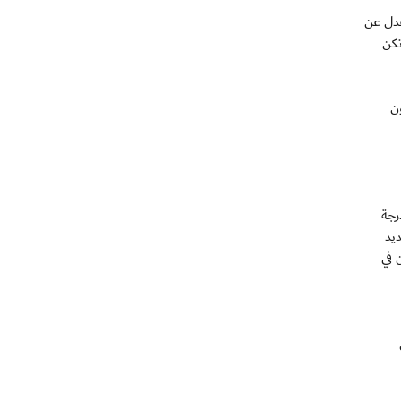
عدل عن
تكن
ن
رجة
حديد
 في