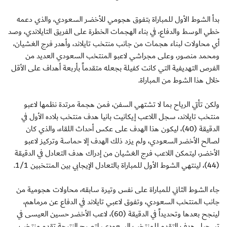
بدأ الشوط الأول للمباراة بتفوق هجومي للأخضر السعودي، والذي دعمه
خطي الوسط والدفاع، في بناء الهجمات الخطرة على الفريق التايلاندي، وصد
أي محاولات لبناء هجمات من جانب منتخب تايلاند، وأهدر فرج الغشيان،
ومحمد منصور، وعلى مجراشي لاعبو المنتخب السعودي العديد من
الفرص التهديفية التي كانت كفيلة بجعله متقدماً بأربعة أهداف على الأقل
خلال هذا الشوط من المباراة.
ولكن تأتي الرياح بما لا تشتهي السفن، فمن هجمة مرتدة نظمها لاعبو
منتخب تايلاند، سجل اللاعب إيكانيت بانيا هدف منتخب بلاده الأول في
الدقيقة (40)، ليكون هذا الهدف على عكس أحداث اللقاء، والذي كان
لصالح الأخضر السعودي، ولم يزد ذلك الهدف إلا حماسة وتركيز لاعبو
الأخضر، ليتمكن اللاعب فرج الغشيان من إدراك هدف التعادل في الدقيقة
(44)، لينتهي الشوط الأول للمباراة بالتعادل الإيجابي بين المنتخبين 1/1.
جاء الشوط الثاني للمباراة على نفس وتيرة سابقه، محاولات هجومية من
جانب المنتخب السعودي، وتفوق لاعبي تايلاند في الدفاع عن مرماهم،
لينجح بعدها وتحديداً في الدقيقة (60)، لاعب الأخضر حسين العيسى في
تسجيل هدف التقدم للمنتخب السعودي، لتصبح النتيجة تقدم منتخب