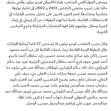
ويسعى الجهاز الفني للمنتخب بقيادة الكرواتي فيدرو ميلين والذي يشرف
حاليا على تدريب منتخبي الناشئين 2001 و 2002، إلى اختيار توليفة
متناسبة ومتناسقة تضم لاعبين قادرين على تمثيل منتخب الإمارات في
الاستحقاقات القادمة، خاصة لما لهذه البطولات من أثر إيجابي في إعداد
لاعبينا وصقل مواهبهم نظرا لقوة المنتخبات المشاركة وتنوع المدارس
الكروية.
وكان مدرب المنتخب فيدرو ميلين، قد إستدعى 22 لاعبا ليمثلوا الإمارات
خلال البطولة الودية القادمة حيث شملت القائمة كل من: أحمد محمود
حسن، راكان وليد صالح، ماجد محمد خميس، زايد سلطان أحمد جاسم،
أحمد فوزي جوهر فرج، أحمد سلطان المشجري، الجزيرة، عبيد عيد سالم
البدواوي، حتا، خالد سالم البلوشي، خورفكان، عبدالله عمر علي رشود، دبا
الحصن، محمد عيسى جمعة مبارك، شباب الاهلي دبي، سيف علي
الزعابي، عجمان، مانع سعيد مصبح الشامسي، العين، عبد العزيز داوود
سليمان، محمد عبدالرحمن إبراهيم، راشد عيسى محمد، النصر، راشد
عبدالله مال الله، عيسى أحمد البلوشي، محمد مسري فيروز، عبدالله حمد
محمد سالمين المنهالي، الوحدة، شهاب أحمد لشكري، راشد فؤاد
عبدالرحمن عيون، علي إبراهيم عبدالرسول موسى، الوصل.