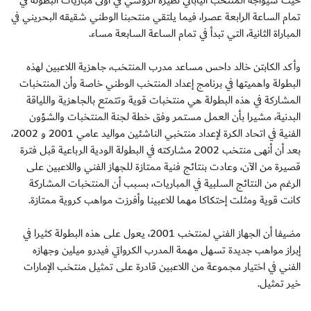
حيث سيواجه المنتخب الياباني نظيره الروسي في أولى مباريات البطولة في
تمام الساعة الرابعة عصرا، فيما يلتقي منتحبنا الوطني شقيقه البحريني في
المباراة الثانية، التي تبدأ في تمام الساعة السابعة مساء.
وأكد الكابتن خالد داحس مساعد مدرب المنتخب، جاهزية اللاعبين لهذه
البطولة واهميتها في برنامج إعداد المنتخب الوطني خاصة وأن المنتخبات
المشاركة في هذه البطولة هي منتخبات قوية وتتمتع بالجاهزية واللياقة
البدنية، مشيرا بأن العمل مستمر وفق خطة لجنة المنتخبات والشؤون
الفنية في اتحاد الكرة لإعداد منتخبي الناشئين مواليد عامي 2001 و 2002،
بعد أن أنهى منتخب 2002 مشاركته في البطولة الودية الرباعية قبل فترة
قصيرة من الآن، وعادت بنتائج فنية ممتازة للجهاز الفني واللاعبين على
الرغم من النتائج السلبية في المباريات، بسبب أن المنتخبات المشاركة
كانت قوية ومثلت إحتكاكا مهما للاعبينا وأفرزت مواهب كروية ممتازة.
مضيفا أن الجهاز الفني لمنتخب 2001، يعول على هذه البطولة كثيرا في
إبراز مواهب جديدة تسهل مهمة المدرب الكرواتي فيدرو ميلين وجهازه
الفني في اختيار مجموعة من اللاعبين قادرة على تمثيل منتخب الإمارات
خير تمثيل.