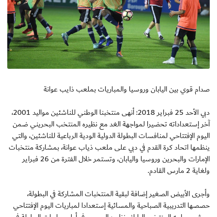
صدام قوي بين اليابان وروسيا والمباريات بملعب ذايب عوانة
دبي الأحد 25 فبراير 2018: أنهى منتخبنا الوطني للناشئين مواليد 2001،
آخر إستعداداته تحضيرا لمواجهة الغد مع نظيره المنتخب البحريني ضمن
اليوم الإفتتاحي لمنافسات البطولة الدولية الودية الرباعية للناشئين، والتي
ينظمها اتحاد كرة القدم في دبي على ملعب ذياب عوانة، بمشاركة منتخبات
الإمارات والبحرين وروسيا واليابان، وتستمر خلال الفترة من 26 فبراير
ولغاية 2 مارس القادم.
وأجرى الأبيض الصغير إضافة لبقية المنتخبات المشاركة في البطولة،
حصصها التدريبية الصباحية والمسائية إستعدادا لمباريات اليوم الإفتتاحي