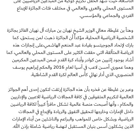
التاسعة، حيث شهد الحفل تكريم كوكبة من المبدعين الرياضيين على
المستوى المحلي والعربي والعالمي في مختلف فئات الجائزة للإبداع
الفردي والجماعي والمؤسسي.
وهنأ بن غليطة، معالي الوزير الشيخ نهيان بن مبارك آل نهيان الفائز بجائزة
الشخصية الرياضية المحلية، مؤكداً أن الجائزة ذهبت لمن يستحق، كما
بارك لإتحاد الجوجيتسو بقيادة عبد المنعم الهاشمي،على إنجازات هذه
الرياضة المتألقة، التي حققت الكثير على المستوى المحلي والعالمي، كما
أشاد بوجود إثنيين من كوادر وأبناء كرة القدم ضمن المبدعين المكرمين
وهما عموري أحسن لاعب في آسيا لعام 2016 والحكم إبراهيم يوسف
المنصوري، الذي أدار نهائي كأس العالم لكرة القدم الشاطئية.
وعبر بن غليطة عن فخره بأن هذه الجائزة إرتقت لتكون إحدى أهم الجوائز
العالمية لتكريم المتفوقين في كافة المجالات الرياضية للاعبين والإداريين
والحكام ، وأنها أصبحت منصة عالمية تشكل حافزاً كبيراً لكافة الرياضين
داخل الإمارات وخارجها لتحقيق التفوق والريادة والإبداع في المجالات
الرياضية، وبشكل خاص للمواهب والبراعم والناشئين من أبناء الإمارات
الذين يشكلون أسس بنيان المستقبل لنهضة رياضية شاملة بإذن الله.