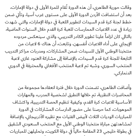
وقالت حورية الطاهري، أن هذه الدورة تُقام للمرة الأولى في دولة الإمارات،
بعد أن استضافت الأردن الدورة الأولى على مستوى غرب آسيا، وتأتي ضمن
خطط لجنة كرة قدم السيدات لتطوير اللعبة في دولة الإمارات، والتي شهدت
زيادة في عدد اللاعبات الممارسات للعبة كرة القدم خلال السنوات الماضية،
بالتالي كان لزاماً علينا تطوير الكادر التدريبي، والذي سينعكس مردوده
الإيجابي على أداء اللاعبات أنفسهن، وتابعت، أن هناك 6 لاعبات من
منتخبنا الوطني الأول للسيدات ضمن المشاركات، ومدربات مراكز التدريب
التابعة للجنة كرة قدم السيدات، بالإضافة إلى مشاركة العنود غازي لاعبة
المنتخب السوري، وشبه تم لاعبة المنتخب الأفغاني والمحترفة في الدوري
الدنماركي.
وأضافت الطاهري، تضمنت الدورة خلال فترة انعقادها مجموعة من
المحاضرات النظرية، تم خلالها التطرق لشخصية المدرب، والمهارات
الأساسية للاعبات كرة القدم، وكيفية تنظيم الحصة التدريبية، واكتشاف
الموهوبات، كما حرصنا على حضور الدارسات المشاركات في الدورة
للمباريات الوديات الثلاث لأبيض الفتيات مع نظيره الأذربيجاني، بالإضافة
لمشاهدتهن مباراة منتخبنا الوطني الأول مع المنتخب السعودي الشقيق
في بطولة خليجي 23 المقامة حالياً في دولة الكويت، وتحليلهن للمباريات