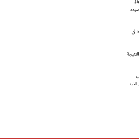
وفي مباراة أخرى، استطاع اتحاد كلباء تحقيق الفوز برباعية نظيفة على حساب ضيفه مصفوت، وسجل الأهداف تياغو سانتوس في الدقيقة (46)،
اتحاد كلباء رصيده
 في
4)، ليتقدم العروبة بهذه النتيجة
ب
افي عبدالله الشهياري (72)، ويالي جوني (87)، ليصل الذيد