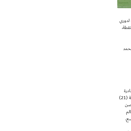
نة لدوري
ي إنتهت مساء اليوم ، حيث تعادل ذئاب الفجيرة مع العربي بدون أهداف، ليفقدوا الصدارة ويتقهقروا للمركز الثالث برصيد 16 نقطة،
محمد
ادرة
فريق الحصن بالتسجيل عن طريق اللاعب عبد الله الوحداني في الدقيقة (11)، تمكن الحمرية عن طريق المحترف البرازيلي ماركوس في الدقيقة (21)
رك بعدها دبا الحصن
اعب سالم