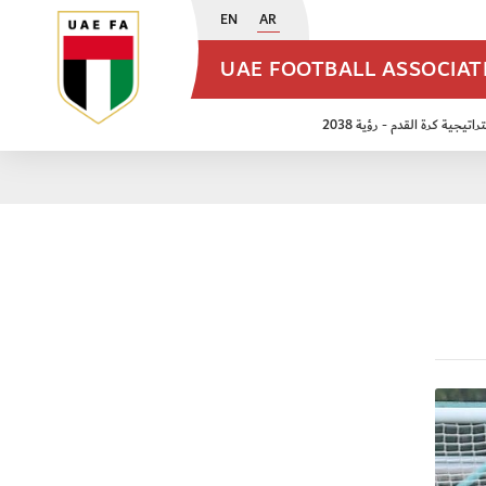
EN
AR
UAE FOOTBALL ASSOCIA
اتيجية كرة القدم - رؤية 2038
ن مواليد 2009
منتخب الأشبال 2011