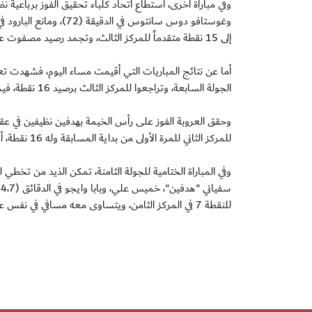
إلى 15 نقطة متقدماً للمركز الثالث، وتجمد رصيد مصفوت عند 10 نقاط بالمركز السابع.
أما عن نتائج المباريات التي أقيمت مساء اليوم، فشهدت تعا
الجولة السابعة، وتراجعوا للمركز الثالث برصيد 16 نقطة، فيما وصل العربي للنقطة 4 ومازال متذيلاً الترتيب.
للمركز الثاني للمرة الأولى من بداية المسابقة وله 16 نقطة، أما رأس الخيمة فتجمد رصيده في المركز ال11 وقبل الأخير برصيد 5 نقاط.
وفي المباراة الختامية للجولة الثامنة، تمكن الذيد من تخط
للنقطة 7 في المركز الثامن، ويتساوى معه مسافي في نفس عدد النقاط ولكن فارق الأهداف جعله تاسع الترتيب.