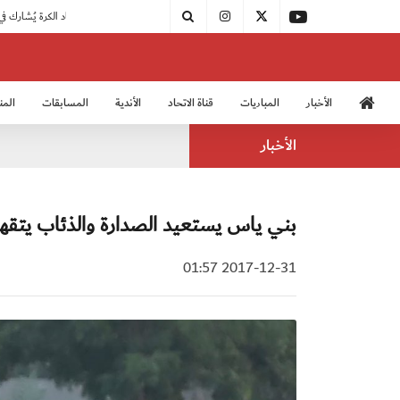
|
مودرن سبورت يُتوج بطلًا لدوري الدرجة الثالثة
|
اتحاد الكرة يُشارك في الكونغرس الآسيوي الـ 36
الأخبار
المباريات
قناة الاتحاد
الأندية
المسابقات
المن
منتخب الشباب 2005
منت
الأخبار
بني ياس يستعيد الصدارة والذئاب يتقهق
2017-12-31 01:57