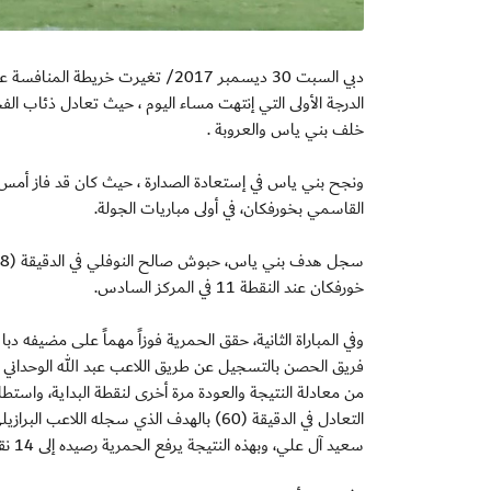
دبي السبت 30 ديسمبر 2017/ تغيرت خ
خلف بني ياس والعروبة .
ونجح بني ياس في إستعادة الصدارة ، حيث كان قد فاز أمس
القاسمي بخورفكان، في أولى مباريات الجولة.
خورفكان عند النقطة 11 في المركز السادس.
وفي المباراة الثانية، حقق الحمرية فوزاً مهماً على مضيفه دب
سعيد آل علي، وبهذه النتيجة يرفع الحمرية رصيده إلى 14 نقطة متقدماً للمركز الرابع، بينما تجمد رصيد دبا الحصن عند 6 نقاط في المركز التاسع.