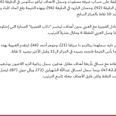
وغوستافو دوس سانتوس في الدقيقة (72)، ومانع البارود في الدقيقة (92)، وحمدان البارود في الدقيقة (94)، وبهذه النتيجة رفع 
دل الفجيرة مع العربي بدون أهداف، ليخسر "ذئاب الفجيرة" الصدارة التي إحتلوها
وحقق العروبة الفوز على رأس الخيمة بهدفين نظيفين في عقر داره، سجلهما ريكاردو دا سيلفا (21)، وجوهر أحمد (6
ي لقاءه مع مسافي بأربعة أهداف مقابل هدفين، سجل رباعية الذيد اللاعبون بوشعي
سفياني "هدفين"، خميس علي، وبابا وايجو في الدقائق (47،42،24،7)، بينما سجل لمس