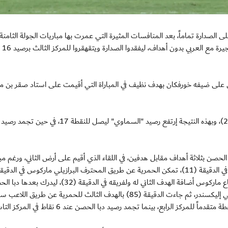
ريطة المنافسة على الصدارة تماماً، بعد المنافسات المثيرة التي عمرت بها مباريات الجولة الثام
الدرجة الأولى الت
 على ضيفه خورفكان بهدف نظيف في المباراة التي أقيمت على استاد صقر بن 
سجل هدف بني ياس، حبوش صالح النوفلي في الدقيقة (28)، وبهذه النتيجة إرتفع رصيد "السماوي" ليصل للنقطة 17، في حين تجمد رصيد
ا الحصن بثلاثة أهداف مقابل هدفين، في اللقاء الذي أقيم على أرض الثاني، ورغم مب
من معادلة النتيجة والعودة مرة أخرى لنقطة البداية، واستطاع ماركوس أضافة الهدف الثاني له ولفريقه في الدقيقة (32)، ليد
التعادل في الدقيقة (60) بالهدف الذي سجله اللاعب البرازيلي إليكسندر، ثم جاءت الدقيقة (85) بالهدف الثالث للحمرية عن طريق الل