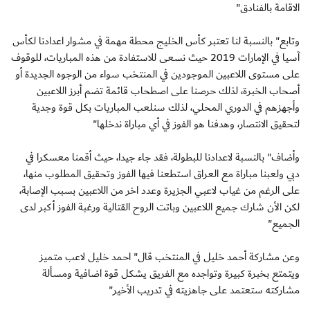
الاقامة بالفنادق"
وتابع" بالنسبة لنا تعتبر كأس الخليج محطة مهمة في مشوار اعدادنا لكأس
آسيا في الإمارات 2019 حيث نسعى للاستفادة من هذه المباريات، للوقوف
على مستوى اللاعبين الموجودين في المنتخب سواء من الوجوه الجديدة أو
أصحاب الخبرة، لذلك حرصنا على اصطحاب قائمة تضم أبرز اللاعبين
وأجهزهم في الدوري المحلي، لذلك سنلعب المباريات بكل قوة وجدية
لتحقيق الانتصار، وهدفنا هو الفوز في أي مباراة ندخلها"
وأضاف" بالنسبة لاعدادنا للبطولة، فقد جاء جيدا، حيث أقمنا معسكرا في
دبي ولعبنا مباراة مع العراق استطعنا فيها الفوز وتحقيق المطلوب منها،
على الرغم من غياب لاعبي الجزيرة وعدد اخر من اللاعبين بسبب الإصابة،
لكن الأن شارك جميع اللاعبين وباتت الروح القتالية ورغبة الفوز أكبر لدى
الجميع"
وعن مشاركة أحمد خليل في المنتخب قال" احمد خليل لاعب متميز
ويتمتع بخبرة كبيرة وتواجده مع الفريق يشكل قوة اضافية ومسألة
مشاركته ستعتمد على جاهزيته في تدريب الأخير"