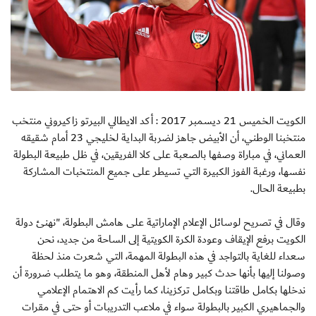
الكويت الخميس 21 ديسمبر 2017 : أكد الايطالي البيرتو زاكيروني منتخب
منتخبنا الوطني، أن الأبيض جاهز لضربة البداية لخليجي 23 أمام شقيقه
العماني، في مباراة وصفها بالصعبة على كلا الفريقين، في ظل طبيعة البطولة
نفسها، ورغبة الفوز الكبيرة التي تسيطر على جميع المنتخبات المشاركة
بطبيعة الحال.
وقال في تصريح لوسائل الإعلام الإماراتية على هامش البطولة، "نهنئ دولة
الكويت برفع الإيقاف وعودة الكرة الكويتية إلى الساحة من جديد، نحن
سعداء للغاية بالتواجد في هذه البطولة المهمة، التي شعرت منذ لحظة
وصولنا إليها بأنها حدث كبير وهام لأهل المنطقة، وهو ما يتطلب ضرورة أن
ندخلها بكامل طاقتنا وبكامل تركزينا، كما رأيت كم الاهتمام الإعلامي
والجماهيري الكبير بالبطولة سواء في ملاعب التدريبات أو حتى في مقرات