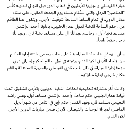
مباراة الفيصلي والجزيرة الأردنيين في ذهاب الدور قبل النهائي لبطولة كأس
"المناصير" الأردني والتي ستُقام مساء يوم الجمعة المقبل، على ستاد
عمَان الدولي، في تمام الساعة السابعة بتوقيت الأردن.. ويتكون هذا الطاقم
من : حكم الساحة النخبة الدولي عمار الجنيبي، يعاونه أحمد الراشدي
مساعد نخبة أول ، وجاسم عبدالله آل علي مساعد نخبة ثان ، وعبدالله
ناجي حكماً رابعاً،.
وتأتي مهمة إسناد هذه المباراة بناءً على طلب رسمي تلقته إدارة الحكام
من الإتحاد الأردني لكرة القدم، برغبته في تولي طاقم تحكيم إماراتي دولي
مهمة إدارة المباراة، في ظل طلب ناديي الفيصلي والجزيرة الاستعانة بطاقم
حكام خارجي لإدارة مباراتهما.
وكانت أخر مشاركة تحكيمية لحكامنا النخبة الدوليين بالأردن الشقيق، تحت
قيادة عمار الجنيبي حكم ساحة، وأحمد الراشدي مساعد أول، وعلي راشد
النعيمي مساعد ثان، وفهد الكسار حكم رابع في الثامن من شهر أبريل
الماضي، لمباراة الوحدات والفيصلي الأردني ضمن مباريات الدوري الأردني
لكرة القدم.