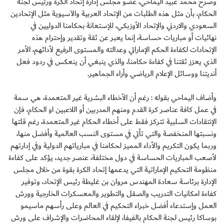
وصرح محمد عبيد اليماحي، عضو مجلس إدارة إتحاد الكرة ورئيس لجنة
الحكام، بأن مثل هذه الطلبات من الإتحاد العربية والآسيوية مثل الإتحادين
السعودي والاردني والإتحاد الأوزبكي، للإستعانة بحكامنا الدوليين في
نهائيات أو مباريات حساسة، إنما يعبر عن ثقة وتقدير وإحترام هذه
الإتحادات لكفاءة الحكم الإماراتي وعدالته والمستوى الرفيع لأدائهم، الأمر
الذي يعزز ثقتنا في كفاءة حكامنا، والذي ينبغي أن ينعكس في ردود فعل
أنديتنا ووسائل الإعلام الرياضي وأراء الجماهير.
وأضاف اليماحي بقوله : رغم أن الأخطاء البشرية غير المتعمدة، هي سمة
في عمل كافة عناصر كرة القدم ومنهم المدربين أو اللاعبين او الحكام، فإن
الإنتقادات السلبية تتركز فقط على أخطاء الحكام غير المتعمدة، رغم قلتها
ونسبتها المنخفصة والتي تأتي في مستوى النسب العالمية وأفضل منها،
وربما يكون التكريم والأداء المميز لحكامنا في مبارياتهم الدولية وفي إدارتهم
لأصعب المباريات الحساسة في دول مختلفة، عنصر جديد، يؤكد على كفاءة
منظومة التحكيم الإماراتية التي يدعمها إتحاد الكرة بقوة من خلال مجلس
الإدارة برئاسة سعادة المهندس مروان بن غليطة رئيس الإتحاد، وتوفير
كفاءة امكانيات التدريب والصقل والتطوير والمعسكرات الخارجية وورش
العمل وإستدعاء أفضل خبراء التحكيم في العالم وعلى رأسهم ماسيمو
بوساكا رئيس لجنة الحكام بالفيفا، لإلقاء المحاضرات والإشراف على ورش