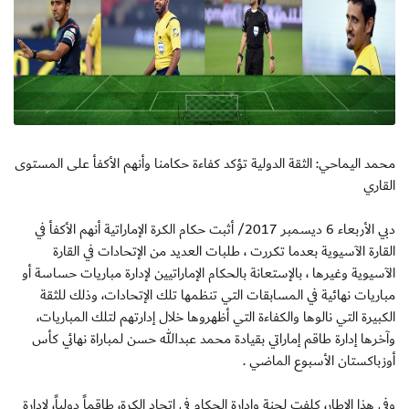
محمد اليماحي: الثقة الدولية تؤكد كفاءة حكامنا وأنهم الأكفأ على المستوى
القاري
دبي الأربعاء 6 ديسمبر 2017/ أثبت حكام الكرة الإماراتية أنهم الأكفأ في
القارة الآسيوية بعدما تكررت ، طلبات العديد من الإتحادات في القارة
الآسيوية وغيرها ، بالإستعانة بالحكام الإماراتيين لإدارة مباريات حساسة أو
مباريات نهائية في المسابقات التي تنظمها تلك الإتحادات، وذلك للثقة
الكبيرة التي نالوها والكفاءة التي أظهروها خلال إدارتهم لتلك المباريات،
وآخرها إدارة طاقم إماراتي بقيادة محمد عبدالله حسن لمباراة نهائي كأس
أوزباكستان الأسبوع الماضي .
وفي هذا الإطار، كلفت لجنة وإدارة الحكام في إتحاد الكرة، طاقماً دولياً، لإدارة