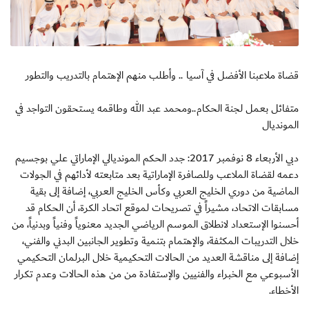
قضاة ملاعبنا الأفضل في آسيا .. وأطلب منهم الإهتمام بالتدريب والتطور
متفائل بعمل لجنة الحكام..ومحمد عبد الله وطاقمه يستحقون التواجد في
المونديال
دبي الأربعاء 8 نوفمبر 2017: جدد الحكم المونديالي الإماراتي علي بوجسيم
دعمه لقضاة الملاعب وللصافرة الإماراتية بعد متابعته لأدائهم في الجولات
الماضية من دوري الخليج العربي وكأس الخليج العربي، إضافة إلى بقية
مسابقات الاتحاد، مشيراً في تصريحات لموقع اتحاد الكرة، أن الحكام قد
أحسنوا الإستعداد لانطلاق الموسم الرياضي الجديد معنوياً وفنياً وبدنياً، من
خلال التدريبات المكثفة، والإهتمام بتنمية وتطوير الجانبين البدني والفني،
إضافة إلى مناقشة العديد من الحالات التحكيمية خلال البرلمان التحكيمي
الأسبوعي مع الخبراء والفنيين والإستفادة من من هذه الحالات وعدم تكرار
الأخطاء.