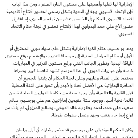
الإماراتية لها ثقلها وأهميتها على مستوى القارة الصفراء ومن هذا الباب
فإن الإتحاد الآسيوي وجه لي الدعوة بشكل رسمي لحضور افتتاح أكاديمية
الاتحاد الآسيوي للحكام في الخامس عشر من نوفمبر الجاري، إضافة إلى
حضور الأخ علي حمد البدواوي لهذا الإفتتاح كعضو في لجنة حكام الاتحاد
الآسيوي.
ودعا بو جسيم، حكام الكرة الإماراتية بشكل عام، سواء دوري المحترفي أو
الأولي أو حكام المراحل السنية، إلى مواصلة التدريب والإهتمام برفع مستوى
اللياقة البدنية وتطوير الجانب الفني ورفع مستوى التركيز في المباريات،
خاصة وأن مباريات الدوري في هذا الموسم تشهد تنافسا كبيرا وصراعا
محتدما على القمة، وعليهم وعلى لجنة الحكام أن يثبتوا للجميع أن
الصافرة الإماراتية هي الأفضل فعلا والأجدر بأن تحوز على الثقة المحلية
قبل القارية والعالمية، وأن وجود ستة من حكامنا الدوليين للساحة ضمن
قائمة نخبة آسيا، ووجود ستة مقيمين إماراتيين هم علي بوجسيم، سالم
سعيد، علي حمد، أحمد يعقوب، خالد الدوخي، وصالح المرزوقي، لم يأت من
فراغ إنما جاء بتعب وجهد وعمل سنوات طويلة.
وكان الحكم المونديالي علي بوجسيم قد حضر وشارك في أول برلمان
تحكيمي تم عقده في اتحاد الكرة للموسم الرياضي الجديد وحضره آنذاك