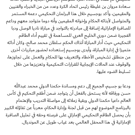
سعادة مروان بن غليطة رئيس اتحاد الكرة وعدد من من الخبراء والفنيين
والمقيمين، وأكد بوجسيم خلال هذا البرلمان التحكيمي دعمه المستمر
والمتواصل لأبنائه الحكام وإخوانه المقيمين وأنه دوما متواجد معهم وداعم
للصافرة الإماراتية، إضافة إلى مبادرته بالتواجد في مباراة ناديا الوصل ودبا
الفجيرة ضمن دوري الخليج العربي للمساهمة في تقييم أداء الطاقم
التحكيمي حيث أدار المباراة آنذاك الحكم سلطان محمد صالح، وكان أدائه
متميزا في إدارة المباراة، وأبدى بوجسيم إستعداده لحضور مباريات أخرى
من منطلق تشخيص الأخطاء والتعريف بها للحكام والعمل على تجاوزها،
والوقوف عند الحالات الإيجابية للقرارات التحكيمية وتعزيزها من خلال
تسليط الضوء عليها.
ودعا بو جسيم، الجميع إلى دعم ومساندة حكمنا الدولي محمد عبدالله
حسن ورفاقه لأنه يستحق بالفعل أن يتواجد ضمن أطقم التحكيم في كأس
العالم داعيا حكمنا الدولي وبقية زملائه إلى مواصلة التدريب والإهتمام
بالبرنامج الموضوع لهم من قبل لجنة وإدارة الحكام، معرباً عن تفاؤله الكبير
بأن يحصل الطاقم التحكيمي الإماراتي على فرصته وحقه في تمثيل الصافرة
الإماراتية في هذا المحفل العالمي بعد غياب طويل عن المونديال.