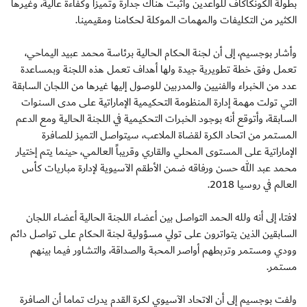
بطولة الكونكاكاف للواعدين وأثبت هناك جدارة وتميزاً وكفاءة عالية، وغيرها
الكثير من التكليفات والمهمات الموكلة لحكامنا ومقيمينا.
وأشار بوجسيم، إلى أن لجنة الحكام الحالية برئاسة محمد عبيد اليماحي،
تعمل وفق خطة تطويرية جيدة ولها أهداف تعمل هذه اللجنة وبمساعدة
عدد من الخبراء والفنيين والمدربين للوصول إليها غيرها من اللجان السابقة
التي تولت مهمة إدارة المنظومة التحكيمية الإماراتية على مدى السنوات
السابقة، وأتوقع أنه بوجود الخبرات التحكيمية في اللجنة الحالية ومع الدعم
المستمر من اتحاد الكرة لقضاة الملاعب، سيتواصل التميز للصافرة
الإماراتية على المستوى المحلي والقاري وقريباً العالمي، حينما يتم إختيار
محمد عبد الله حسن ورفاقه ضمن الأطقم الآسيوية لإدارة مباريات كأس
العالم في روسيا 2018.
لافتا، إلى أنه ولله الحمد التواصل بين أعضاء اللجنة الحالية أعضاء اللجان
السابقين الذين يتواترون على تولي مسؤولية لجنة الحكام على تواصل دائم
وودي ومستمر وتربطهم أواصر المحبة والصداقة، والتشاور فيما بينهم
مستمر.
ولفت بوجسيم إلى أن الاتحاد الآسيوي لكرة القدم يدرك تماما أن الصافرة