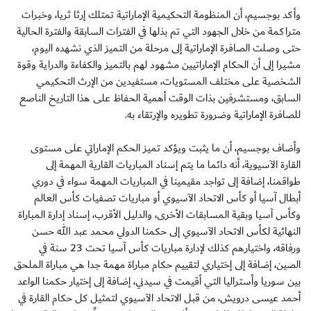
وأكد بوجسيم، أن المنظومة التحكيمية الإماراتية تمتلك إرثا ثريا، وخبرات
متراكمة من خلال الجهود التي تم بذلها في الفترات السابقة والفترة الحالية
حتى وصلت الصافرة الإماراتية إلى مرحلة من التميز الذي نشهده اليوم،
مشيرا إلى أن الحكام الإماراتيين مشهود لهم بالتميز والكفاءة والدراية وقوة
الشخصية على مختلف المستويات، مستفيدين من الإرث التحكيمي
السابق، ومستشرفين بذات الوقت أهمية الحفاظ على هذا التاريخ الناصع
للصافرة الإماراتية وضرورة تطويره والإرتقاء به.
وأضاف بوجسيم، أن ما يثبت ويؤكد تميز الحكم الإماراتي على مستوى
القارة الآسيوية، أنه دائما ما يتم إسناد المباريات القارية المهمة إلى
طواقمنا، إضافة إلى تواجد مقيمينا في المباريات المهمة سواء في دوري
أبطال آسيا أو كأس الاتحاد الآسيوي أو مباريات تصفيات كأس العالم
وكأس آسيا وبقية المسابقات الأخرى، والدليل الأقرب، إسناد إدارة المباراة
النهائية لكأس الاتحاد الآسيوي إلى حكمنا الدولي محمد عبد الله حسن
ورفاقه، واختيارهم كذلك لإدارة مباريات كأس آسيا تحت 23 سنة في
الصين، إضافة إلى إختياري لتقييم حكام مباراة مهمة جدا هي مباراة الملحق
بين سوريا وأستراليا التي أقيمت في سيدني، إضافة إلى إختيار حكمنا الواعد
أحمد عيسى درويش، من قبل الاتحاد الآسيوي لتمثيل كل حكام القارة في