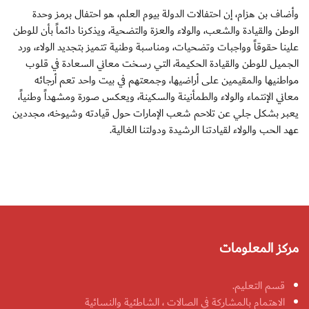
وأضاف بن هزام، إن احتفالات الدولة بيوم العلم، هو احتفال برمز وحدة
الوطن والقيادة والشعب، والولاء والعزة والتضحية، ويذكرنا دائماً بأن للوطن
علينا حقوقاً وواجبات وتضحيات، ومناسبة وطنية تتميز بتجديد الولاء، ورد
الجميل للوطن والقيادة الحكيمة، التي رسخت معاني السعادة في قلوب
مواطنيها والمقيمين على أراضيها، وجمعتهم في بيت واحد تعم أرجائه
معاني الإنتماء والولاء والطمأنينة والسكينة، ويعكس صورة ومشهداً وطنياً،
يعبر بشكل جلي عن تلاحم شعب الإمارات حول قيادته وشيوخه، مجددين
عهد الحب والولاء لقيادتنا الرشيدة ودولتنا الغالية.
مركز المعلومات
قسم التعليم.
الاهتمام بالمشاركة في الصالات ، الشاطئية والنسائية