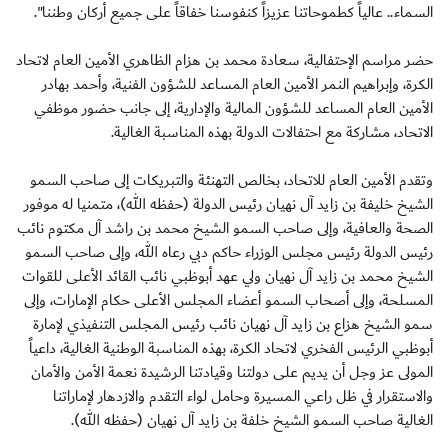
السماء.. عالياً كطموحاتنا عزيزاً كنفوسنا خفاقاً على جميع أركان وطننا".
حضر مراسم الإحتفالية، سعادة محمد بن هزام الظاهري الأمين العام لاتحاد
الكرة، وإبراهيم النمر الأمين العام المساعد للشؤون الفنية، وأحمد بهادر
الأمين العام المساعد للشؤون المالية والإدارية، إلى جانب حضور موظفي
الاتحاد، مشاركة مع احتفالات الدولة بهذه المناسبة الغالية.
وتقدم الأمين العام للاتحاد، بخالص التهنئة والتبريكات إلى صاحب السمو
الشيخ خليفة بن زايد آل نهيان رئيس الدولة (حفظه الله)، متمنيا له موفور
الصحة والعافية، وإلى صاحب السمو الشيخ محمد بن راشد آل مكتوم نائب
رئيس الدولة رئيس مجلس الوزراء حاكم دبي رعاه الله، وإلى صاحب السمو
الشيخ محمد بن زايد آل نهيان ولي عهد أبوظبي نائب القائد الأعلى للقوات
المسلحة، وإلى أصحاب السمو أعضاء المجلس الأعلى حكام الإمارات، وإلى
سمو الشيخ هزاع بن زايد آل نهيان نائب رئيس المجلس التنفيذي لإمارة
أبوظبي الرئيس الفخري لاتحاد الكرة، بهذه المناسبة الوطنية الغالية، داعياً
المولى عز وجل أن يديم على دولتنا وقيادتنا الرشيدة نعمة الأمن والأمان
والاستقرار في ظل راعي المسيرة وحامل لواء التقدم والازدهار لإماراتنا
الغالية صاحب السمو الشيخ خلفة بن زايد آل نهيان (حفظه الله).