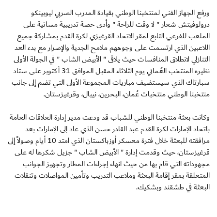
ورفع الجهاز الفني لمنتخبنا الوطني بقيادة المدرب الصربي ليوبينكو
درولوفيتش شعار " لا وقت للراحة " وأدى حصة تدريبية مسائية على
الملعب للفرعي التابع لمقر الاتحاد القرغيزي لكرة القدم بمشاركة جميع
اللاعبين الذي ارتسمت على وجوههم ملامح الجدية والإصرار مع بدء العد
التنازلي لانطلاق المنافسات حيث يلاقى " الأبيض الشاب " في الجولة الأولى
نظيره المنتخب العُماني يوم الثلاثاء المقبل الموافق 31 أكتوبر على ستاد
سبارتاك الذي سيستضيف مباريات المجموعة الأولى التي تضم إلى جانب
منتخبنا الوطني منتخبات عُمان، البحرين، نيبال، وقرغيزستان.
وكانت بعثة منتخبنا الوطني للشباب قد ودعت مدير إدارة العلاقات العامة
باتحاد الإمارات لكرة القدم عبد القادر حسن الذي عاد إلى الإمارات بعد
مرافقته للبعثة خلال فترة معسكر أوزباكستان الذي امتد 10 أيام وصولاً إلى
قرغيزستان، حيث وقدمت إدارة " الأبيض الشاب " جزيل شكرها له على
مجهوداته التي قام بها من حيث انهاء إجراءات المطار وتجهيز الجوانب
المتعلقة بمقر إقامة البعثة وملاعب التدريب وتأمين المواصلات وتنقلات
البعثة في طشقند وبشكيك.