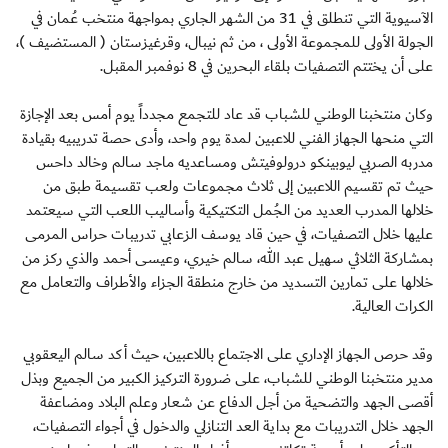
الآسيوية التي تنطلق في 31 من الشهر الجاري بمواجهة منتخب عُمان في
الجولة الأولى للمجموعة الأولى ، من ثم نيبال، وقرغيزستان ( المستضيف )،
على أن يختتم التصفيات بلقاء البحرين في 8 نوفمبر المقبل.
وكان منتخبنا الوطني للشباب قد عاد للتجمع مجدداً يوم أمس بعد الإجازة
التي منحها الجهاز الفني للاعبين لمدة يوم واحد، وأدى حصة تدريبيه بقيادة
مدربه الصربي ليوبينكو درولوفيتش ومساعديه ماجد سالم وخالد داحس
حيث تم تقسيم اللاعبين إلى ثلاث مجموعات ولعب تقسيمة طبق من
خلالها المدرب العديد من الجُمل التكتيكية وأساليب اللعب التي سيعتمد
عليها خلال التصفيات، في حين قاد يوسف الزعابي تدريبات حراس المرمى
بمشاركة الثلاثي سهيل عبد الله، سالم خيري، وعيسى أحمد والذي ركز من
خلالها على تمارين التسديد من خارج منطقة الجزاء والأطراف والتعامل مع
الكرات العالية.
وقد حرص الجهاز الإداري على الاجتماع باللاعبين، حيث أكد سالم اليعقوبي
مدير منتخبنا الوطني للشباب، على ضرورة التركيز الكبير من الجميع وبذل
أقصى الجهد والتضحية من أجل الدفاع عن شعار وعلم البلاد ومضاعفة
الجهد خلال التدريبات مع بداية العد التنازلي والدخول في أجواء التصفيات،