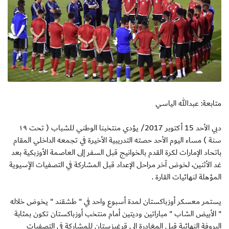
متابعة: عبدالله الياسي
دبي الأحد 15 أكتوبر 2017/ يؤدي منتخبنا الوطني للشباب ( تحت ١٩
سنة ) مساء اليوم الأحد حصته التدريبية الأخيرة في تجمعه الداخلي المقام
باتحاد الإمارات لكرة القدم بالخوانيج قبل السفر إلى العاصمة الأوزبكية بعد
غد الأثنين، لخوض آخر مراحل الإعداد قبل المشاركة في التصفيات الآٍسيوية
المؤهلة لنهائيات القارة .
يستمر معسكر أوزباكستان لمدة أسبوع واحد في " طشقند " يخوض خلاله
" الأبيض الشاب " مباراتين وديتين أمام منتخب أوزباكستان تكون بمثابة
البروفة النهائية قبل المغادرة إلى قرغيزستان للمشاركة في التصفيات