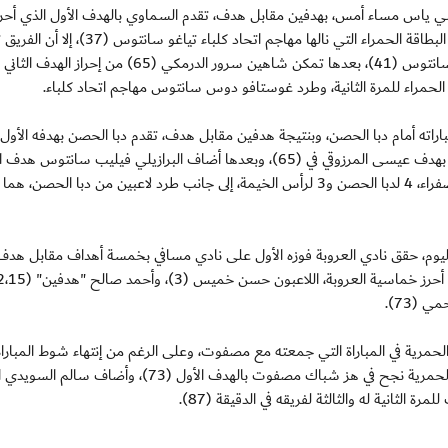
 بني ياس مساء أمس، بهدفين مقابل هدف، تقدم السماوي بالهدف الأول الذي أحر
اللاعب نوفيللو كريستوفر في الدقيقة (21)، وعلى الرغم من البطاقة الحمراء التي نالها مهاجم اتحاد كلباء ت
من إدراك هدف التعادل عن طريق اللاعب غوستافو دوس سانتوس (41)، بعدها تمكن شاهين سرور الدرمكي (65) من إ
اراته أمام دبا الحصن، وبنتيجة هدفين مقابل هدف، تقدم دبا الحصن بهدفه الأول
طريق عبدالله البلوشي في الدقيقة (45)، وتعادل الخيماوي بهدف عيسى المرزوقي في (65)، وبعدها أضاف البرازيلي فيليب سانتوس 
لرأس الخيمة في الدقيقة (94)، وشهدت المباراة 7 إنذارات صفراء، 4 لدبا الحصن و3 لرأس الخيمة، إلى جانب طرد لاعبين من دبا الحصن،
ء اليوم، حقق نادي العروبة فوزه الأول على نادي مسافي بخمسة أهداف مقابل هدف
لحمرية في المباراة التي جمعته مع مصفوت، وعلى الرغم من إنتهاء شوط المباراة
بالتعادل السلبي بين الفريقين، إلا أن ماركوس سيلوا لاعب الحمرية نجح في هز شباك مصفوت بالهدف الأول (73)، و