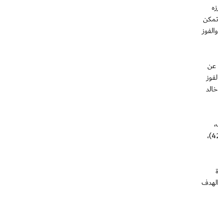
زه
ياغو سانتوس (37)، إلا أن الفريق تمكن
حراز الهدف الثاني والفوز
 عن
هدف الفوز
 هما خالد
،
ليعوض خسارته التي تلقاها في الجولة الماضية من الفجيرة، أحرز خماسية العروبة، اللاعبون حسن خميس (3)، وأحمد صالح "هدفين" (42،15)،
أضاف سالم السويدي الهدف