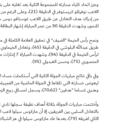
وعزز اتحاد كلباء صدارته للمجموعة الثانية بعد تغلبه على
للنمور، وشهدت الدقيقة 90 من عمر المباراة، إشهار البطاقة الحمراء للمرة الثانية، وطرد غوستافو دوس سانتوس مهاجم اتحاد كلباء.
ونجح رأس الخيمة "الضيف" في تحقيق العلامة الكاملة في مب
المنصوري (75)، وحسن العبدولي (95).
وفي باقي نتائج مباريات الجولة الثانية التي أستكملت مسا
وهنري نتساما "هدفين" (70،62)، وسجل لمسافي ربيع الزحمي (73).
وأختتمت مباريات الجولة، بثلاثة أهداف نظيفة سجلها نادي ا
الثاني لفريقه (79)، بعدها عاد ماركوس سيلوا في هز الشباك للمرة الثانية له والثالثة لفريقه في الدقيقة (87).