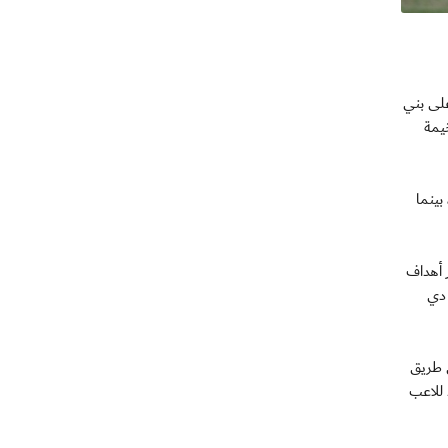
 على بني
يمة
بينما
 أهداف
ب رفائيل دي
ذيد بهدفين نظيفين، وتمكن الذئاب من تسجيل الهدف الأول في الدقيقة (64) عن طريق
دت المباراة حالة طرد للاعب