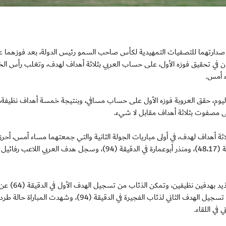
لباء والفجيرة على صدارتهما للتصفيات التمهيدية لكأس صاحب السمو رئيس الدولة، بعد فوزهما
ن في تحقيق فوزه الأول، على حساب العربي بثلاثة أهداف لهدف، وتغلب رأس الخ
ء أمس.
 اليوم، حقق العروبة فوزه الأول على حساب مسافي، وبنتيجة خمسة أهداف نظيفة، 
على مصفوت بثلاثة أهداف مقابل لا شيء.
ة أهداف لهدف، في أولى مباريات الجولة الثانية والتي جمعتهما مساء أمس، أحرز
خورفكان اللاعبان، محمد على بن حمودة "هدفين" في الدقيقة (48،17)، ومنذر أبوعمارة في الدقيقة (94)، وسجل هدف العربي اللاع
وحافظ الفجيرة على صدارته للمجموعة الأولى، بفوزه على ال
اللاعب غونزالو برافو، ثم تمكن اللاعب محمد المسماري من تسجيل الهدف الثاني لذئاب الفجيرة في الدقيقة (94)، وشه