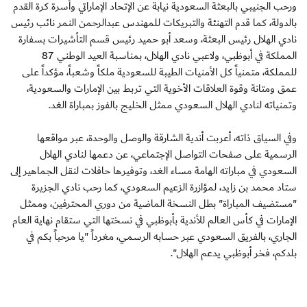
ورحب الجنيبي بالبعثة السعودية نيابة عن الإتحاد الإماراتي وأسرة كرة القدم
بالدولة، كما قدم التهنئة والتبريكات للمهندس عبدالرحمن النمر نائب رئيس
نادي الهلال رئيس البعثة، وسعد أبو حميد رئيس قسم التأشيرات بسفارة
المملكة في أبوظبي، ولاعبي نادي الهلال، بمناسبة العيد الوطني 87
للمملكة، متمنياً كل الأمنيات الطيبة للسعودية ملكاً وشعباً، مؤكداً على
عمق ومتانة وقوة العلاقات الأخوية التي تربط بين الإمارات والسعودية،
وتمنياته لنادي الهلال السعودي ممثل الخليج بالفوز بمباراة الغد.
وفي السياق ذاته، أعربت أندية الشارقة والوصل والوحدة، عبر مواقعها
الرسمية على صفحات التواصل الإجتماعي، عن دعمها لنادي الهلال
السعودي في مباراته الهامة مساء الغد، وتوفيرها حافلات لنقل الجماهير إلى
ستاد محمد بن زايد، لمؤازرة الزعيم السعودي، كما رحب نادي الجزيرة
"مستضيف المباراة" بطل النسخة الماضية من دوري المحترفين، وممثل
الإمارات في كأس العالم للأندية بأبوظبي في نسختها التي ستقام نهاية العام
الجاري، بالفريق السعودي عبر حسابه الرسمي، مغرداً "يا مرحباً بكم في
بلدكم، فخر أبوظبي يدعم الهلال".