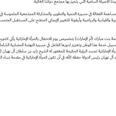
ا الأصيلة السامية التي يتميز بها مجتمع دولتنا الغالية.
لمساهمة الفعالة في مسيرة التنمية والتطوير، والمشاركة المجتمعية الملموسة في ب
بية والقيادية والرياضية وأيقونة للتغيير الإيجابي المنفتح على المستقبل المتمس
ة بنت مبارك (أم الإمارات) بتخصيص يوم للاحتفال بالمرأة الإماراتية يأتي كتتوي
في سبيل خدمة هذا الوطن وتعزيز لدورها الفاعل في مسيرة النهضة الحضارية الشامل
لمرأة الإماراتية تجسد الرؤية الحكيمة للمغفور له الشيخ زايد بن سلطان آل نهيان 
آل نهيان رئيس الدولة حفظه الله، في أن تكون المرأة الإماراتية في مقدمة نساء ال