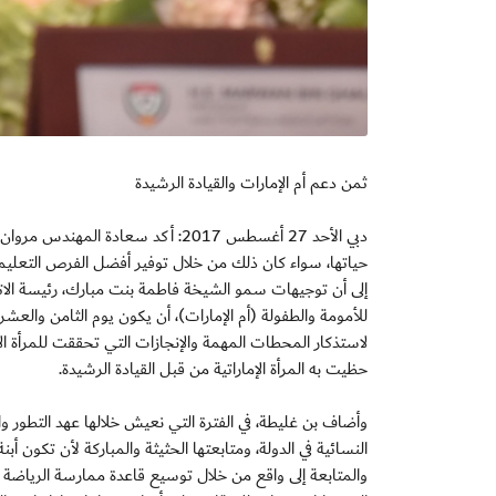
ثمن دعم أم الإمارات والقيادة الرشيدة
دبي الأحد 27 أغسطس 2017: أكد سعاد
حياتها، سواء كان ذلك من خلال توفير أفضل الفرص التعليمي
إلى أن توجيهات سمو الشيخة فاطمة بنت مبارك، رئيسة الاتح
للأمومة والطفولة (أم الإمارات)، أن يكون يوم الثامن والعش
لاستذكار المحطات المهمة والإنجازات التي تحققت للمرأة الإما
حظيت به المرأة الإماراتية من قبل القيادة الرشيدة.
وأضاف بن غليطة، في الفترة التي نعيش خلالها عهد التطور والت
النسائية في الدولة، ومتابعتها الحثيثة والمباركة لأن تكون أ
والمتابعة إلى واقع من خلال توسيع قاعدة ممارسة الرياضة ون