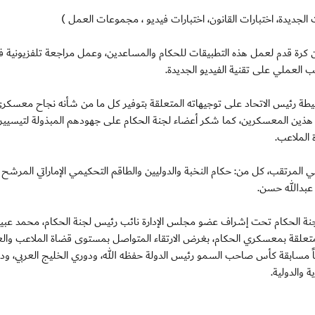
 الجديدة، اختبارات القانون، اختبارات فيديو ، مجموعات العمل )
ين كرة قدم لعمل هذه التطبيقات للحكام والمساعدين، وعمل مراجعة تلفزيونية ف
يب العملي على تقنية الفيديو الجديدة.
طة رئيس الاتحاد على توجيهاته المتعلقة بتوفير كل ما من شأنه نجاح معسكر
هذين المعسكرين، كما شكر أعضاء لجنة الحكام على جهودهم المبذولة لتيسيير 
الملاعب.
لمرتقب، كل من: حكام النخبة والدوليين والطاقم التحكيمي الإماراتي المرشح لإ
للجنة الحكام تحت إشراف عضو مجلس الإدارة نائب رئيس لجنة الحكام، محمد عبي
المتعلقة بمعسكري الحكام، بغرض الارتقاء المتواصل بمستوى قضاة الملاعب وال
ً مسابقة كأس صاحب السمو رئيس الدولة حفظه الله، ودوري الخليج العربي، ود
 والدولية.