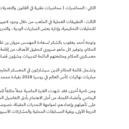
الثاني : المحاضرات ( محاضرات نظرية في القانون والتعديلات
الثالث : التطبيقات العملية في الملعب من خلال وجود لاعب
للتحليلات التحكيمية، وإدارة بعض المباريات الودية ، والتدر
وتوجه أحمد يعقوب بالشكر لسعادة المهندس مروان بن غلي
الحكام، وتوفير كل ماهو ضروري لتحقيق الأهداف من إقامة 
معسكري الحكام ومتابعتهم الدائمة لتدريبات وشؤون قضاة 
وتشمل قائمة الحكام الذين سيشاركون في المعسكر الخارجي ا
مباريات نهائيات كأس العالم في روسيا 2018 بقيادة محمد عبدالله حسن.
ومن ناحية أخرى، فقد شهدت الفترة الماضية عملاً مكثفاً 
اليماحي وأعضاء اللجنة، من أجل الاهتمام بأدق التفاصيل 
على تأهيلهم وإعدادهم، لمواجهة التحديات المقبلة، خصوصا
الدرجة الأولى، وبقية المسابقات المحلية والمشاركات الآسيوية