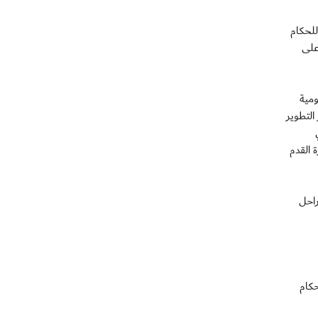
للحكام
على
ومية
التطوير
 القدم
راحل
حكام