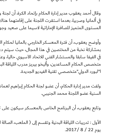
وقال أحمد يعقوب مدير إدارة الحكام بإتحاد الكرة، أن لجنة
في ألمانيا وصربيا، بعدما استقرت اللجنة على إقامتهما هن
المستوى المتميز للصافرة الإماراتية لاسيما على صعيد وجود 
وأوضح يعقوب، أن فترة المعسكر الخارجي بالمانيا لحكام ال
بمشاركة نخبة من المختصين في هذا المجال، حيث سيتم دعوة ا
في الفيفا سابقا والمستشار الفني للاتحاد الآسيوي حاليا، 
متخصص الحكام المساعدين، وأليخو بيريز مدرب اللياقة البدن
ا"لبورد الدولي"متخصصي تقنية الفيديو الجديدة.
ولفت مدير إدارة الحكام، أن عضو لجنة الحكام إبراهيم لع
السنية عضو اللجنة محمد الجنيبي.
وتابع يعقوب، أن البرنامج الخاص بالمعسكر سيكون على ثلاث
الأول : تدريبات اللياقة البدنية وتقسم إلى ( الملعب، الصال
يوم 22 / 8 /2017.