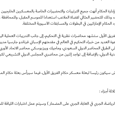
 وإدارة الحكام أنهت جميع الترتيبات والتحضيرات الخاصة بالمعسكرين الخارجيين 
اك، وذلك للتحضير المثالي لقضاة الملاعب استعدادا للموسم المقبل، وللمحافظة 
الحكام الإماراتيين في البطولات والمسابقات الآسيوية المختلفة.
فريق الأول ستشهد محاضرات نظرية في التحكيم، إلى جانب التدريبات العملية الي
لعديد من خبراء التحكيم في العالم في مقدمتهم الإسباني فرناندو جارسيا مدير 
وعلي الطرفي المحاضر الدولي السعودي، وماجيك ويرزبوسكي محاضر الاتحاد الأوربي
ية الدولي، بالإضافة إلى تواجد إثنين من محاضري المجلس الدولي التشريعي لكرة
ماش سيكون رئيسا لبعثة معسكر حكام الفريق الأول، فيما سيرأس بعثة حكام الم
ة أجزاء :
ة الرياضة، الجري في الغابة، الجري على المضمار ) وسيتم عمل اختبارات اللياقة لل