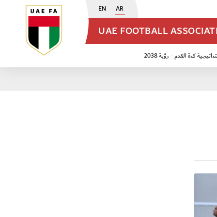
EN
AR
UAE FOOTBALL ASSOCIA
اتيجية كرة القدم - رؤية 2038
ن مواليد 2009
منتخب الأشبال 2011