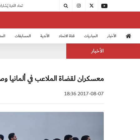
|
مودرن سبورت يُتوج بطلًا لدوري الدرجة الثالثة
|
اتحاد الكرة يُشارك في الكونغرس الآسيوي الـ 36
الأخبار
المباريات
قناة الاتحاد
الأندية
المسابقات
المن
منتخب الشباب 2005
منت
الأخبار
معسكران لقضاة الملاعب في ألمانيا وصر
2017-08-07 18:36