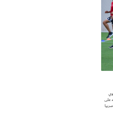
نوي
سواء على
صربيا