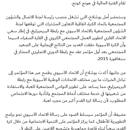
تقام الفترة الحالية في هونج كونج.
وستحضر أمل بوشلاخ، التي تشغل منصب رئيسة لجنة الاتصال والشؤون
المجتمعية باتحاد الكرة، اتفاقية التعاون المشترك التي توقعها لجنة
الشؤون المجتمعية بالاتحاد الآسيوي مع رابطة البريميرليغ، في إطار سعي
الاتحاد القاري لتطوير العمل المجتمعي الكروي في القارة الصفراء، لاسيما
وأن الكرة الآسيوية حققت العديد من النتائج الإيجابية على الصعيد
المجتمعي بعد أول مؤتمر عقد مع رابطة الدوري الانجليزي الممتاز في
سنغافورة 2015.
من جانبها، أكدت بوشلاخ أن الاتحاد الآسيوي يطمح عبر هذا المؤتمر، إلى
تبادل الخبرات ما بين مختلف الاتحادات الوطنية الآسيوية مع رابطة
البريميرليغ، مما يساعد على تطوير النواحي المجتمعية للعبة، والاستفادة
من شعبيتها في خدمة مختلف أنماط المجتمع ولتأدية دورها الاجتماعي
المطلوب، لأن رسالة كرة القدم أكبر من مجرد لعبة.
مضيفة، أن المؤتمر سيسلط الضوء على رسالة الاتحاد الآسيوي نحو برامج
التطويرية للأطفال، كما يركز المؤتمر على التنمية الاجتماعية من خلال كرة
القدم، سعياً لبناء قاعدة جماهيرية وتشجيع اللاعبين على النظر في