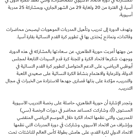
آسيا، في الفترة من 20 ولغاية 29 من الشهر الجاري، وبمشاركة 25 مدربة
آسيوية.
وتهدف الدورة إلى تدريب وتأهيل المدربات الموهوبات ليصبحن محاضرات
وقائدات، ونماذج يُحتذى بها في تطوير كرة القدم النسائية بقارة آسيا.
من جهتها أعربت حورية الطاهري، عن سعادتها بالمشاركه في هذه الدورة،
ووجهت شكرها لاتحاد الكرة و للجنة كرة قدم السيدات التابعة لمجلس
أبوظبي الرياضي، على الدعم المتواصل لتطوير كرة القدم النسائية في
الدولة، وللرعاية والاهتمام بنشاط الكرة النسائية على صعيدي اللعبة
والتدريب، مؤكدة على بذلها قصارى جهدها للاستزادة من الخبرات في مجال
التدريب.
وتجدر الإشارة أن حورية الطاهري، حاصلة على رخصة التدريب الآسيوية
المستوى (أ)، وشاركت كمساعد محاضر في دورات الرخصة (سي)
للمدربين، والتي نظمها اتحاد الكرة خلال الموسم الرياضي المنقضي
وبإشراف من الاتحاد الآسيوي، وشاركت في دورة المدربات التي نظمها
الاتحاد الدولي لكرة القدم، على هامش بطولة كأس العالم للناشئات تحت