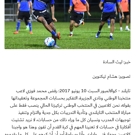
خبر: ليث السادة
تصوير: هشام تيكنوين
تايلند - كوالالمبور السبت 10 يونيو 2017: رفض محمد فوزي لاعب
منتخبنا الوطني ونادي الجزيرة، التفكير بحسابات المجموعة وتعقيداتها
بقوله، نحن كلاعبين في المنتخب الوطني تركيزنا الحالي ينصب فقط على
مباراة المنتخب التايلندي وتأدية التدريبات بكل جدية والتزام وتنفيذ
توجيهات المدرب ونسيان كل ما وراء ذلك من حسابات، لا نريد تشتيت
أفكارنا في حسابات لا تعنينا المهم في كرة القدم أن تفوز، وهذا هو واجبنا
كلاعبين وجهاز فني وإداري وأنا بصراحة أود أن أشكرهم على كل ما يقدموه