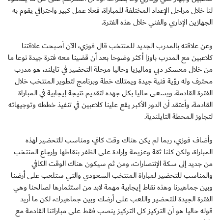
لنا خلال مراحل الإعداد المختلفة للمباراة، فعلا عمل كبير واحترافي يقوم به
الجهازين الإداري والفني خلال هذه الفترة.
وعن علاقته بالمدرب الجديد للمنتخب قال فوزي، الآن أصبحت علاقتنا
كلاعبين مع المدرب باوزا أكثر وضوحا بعد أن قضينا معه فترة جيدة نوعا ما
من خلال معسكر دبي وماليزيا وحاليا مرحلة التحضير في تايلند، هو مدرب
محترف وله رؤية فنية جيدة ويمتلك خطة وبرنامج لتطوير المنتخب خلال
الفترة القادمة، ويسعى حاليا بكل جهده لتقديم نتيجة إيجابية في المباراة
القادمة، وأعتقد أن الدور الأكبر يقع علينا كلاعبين في تنفيذ خططه وتوجيهاته
لتجاوز المحطة التايلندية.
وأضاف فوزي، ربما لم يكن هناك وقت كافٍ ومناسب للتحضير لهذه
المباراة، ولكن كلنا ثقة وعزيمة وإرادة على الظفر بنقاطها وإرجاع المنتخب
من جديد إلى سكة الإنتصارات، ومن ثم سيكون هناك الوقت الكافي
والمناسب للتحضير لمباراة المنتخب السعودي والتي ستلعب على أرضنا
وبين جماهيرنا وهذه نقاط إيجابية مهمة لابد من استثمارها لصالحنا وهي
الفترة الجيدة للتحضير واللعب على أرضك وبين جماهيرك، لكن ما أريد
قوله حاليا هو أن التركيز كل التركيز ينصب فقط على مباراتنا القادمة مع