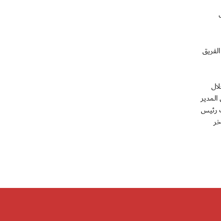
الفريق
لال
المدير
ئب رئيس
خر