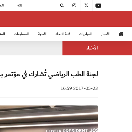
|
مودرن سبورت يُتوج بطلًا لدوري الدرجة الثالثة
|
اتحاد الكرة يُشارك في الكونغرس الآسيوي الـ 36
الأخبار
المباريات
قناة الاتحاد
الأندية
المسابقات
المن
منتخب الشباب 2005
منت
الأخبار
لجنة الطب الرياضي تُشارك في مؤتمر بر
2017-05-23 16:59