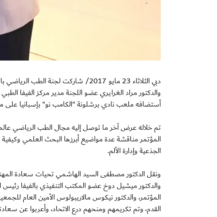
دبي الثلاثاء 23 مايو 2017/ شاركت لجنة
والدكتور مراد الغرايري عضو اللجنة مدير مركز الفيفا الطبي
أستضافه ملعب نادي برشلونة "الكامب نو" بإسبانيا على مدار
تم خلاله عرض آخر ما توصل إليه مجال الطب الرياضي عالمياً 
المؤتمر مناقشة عدة مواضيع أبرزها البحث العلمي وكيفية تطب
الجذعية وإدارة الألم.
ونقل الدكتور مصطفى السيد الهاشمي تحيات سعادة المهندس 
والدكتور ميشيل دوخ عضو المكتب التنفيذي بالفيفا رئيس اللجن
المؤتمر، والدكتور نيكوس مالاريبولوس الأمين العام للجمعية
القدم، وتم تكريمهم ومنحهم درع الاتحاد، وأعربوا عن سعادتهم