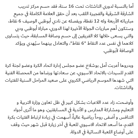
أما بالنسبة لدوري الناشئات تحت 16 سنة، فقد حسم مركز تدريب
الشارقة الشرقية والفجيرة اللقب بعد أن حقق العلامة الكاملة في جميع
مبارياته الأربعة وله 12 نقطة، ويفصله عن نادي أبوظبي الوصيف 6 نقاط،
وستكون أهم مباريات الجولة الأخيرة لهذا الدوري، مباراة أبوظبي ودبي
والتي يسعى خلالها كلا الفريقين إلى حسم وصافة المسابقة، حيث يتساوى
كلاهما في نفس عدد النقاط "6 نقاط"، والتعادل بينهما سيُهدي ويؤكد
الوصافة لأبوظبي.
وبدروها أعربت أمل بوشلاخ عضو مجلس إدارة اتحاد الكرة وعضو لجنة كرة
القدم للسيدات بالاتحاد الآسيوي، عن سعادتها ورضاها من المحصلة الفنية
التي شهدها الموسم الرياضي الكروي على صعيد المراحل السنية للفتيات
والناشئات.
وأوضحت، زاد عدد اللاعبات بشكل كبير في ظل تعاون وزارة التربية و
التعليم ومشاركة المدارس و الأندية في المسابقتين، وهو ما أثرى أجواء
التنافس و أضفى روحاً رياضية عالياً، أسهمت في زيادة ارتباط الفتيات بكرة
القدم، ما أسعد الاتحاد الاسيوي للعبة في آخر زيارة قبل شهر حيث وقف
على أوضاع اللعبة النسائية في الدولة.