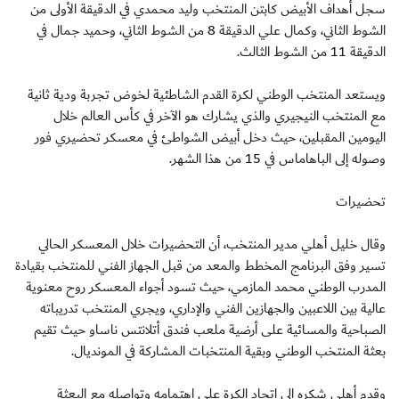
سجل أهداف الأبيض كابتن المنتخب وليد محمدي في الدقيقة الأولى من
الشوط الثاني، وكمال علي الدقيقة 8 من الشوط الثاني، وحميد جمال في
الدقيقة 11 من الشوط الثالث.
ويستعد المنتخب الوطني لكرة القدم الشاطئية لخوض تجربة ودية ثانية
مع المنتخب النيجيري والذي يشارك هو الآخر في كأس العالم خلال
اليومين المقبلين، حيث دخل أبيض الشواطئ في معسكر تحضيري فور
وصوله إلى الباهاماس في 15 من هذا الشهر.
تحضيرات
وقال خليل أهلي مدير المنتخب، أن التحضيرات خلال المعسكر الحالي
تسير وفق البرنامج المخطط والمعد من قبل الجهاز الفني للمنتخب بقيادة
المدرب الوطني محمد المازمي، حيث تسود أجواء المعسكر روح معنوية
عالية بين اللاعبين والجهازين الفني والإداري، ويجري المنتخب تدريباته
الصباحية والمسائية على أرضية ملعب فندق أتلانتس ناساو حيث تقيم
بعثة المنتخب الوطني وبقية المنتخبات المشاركة في المونديال.
وقدم أهلي شكره إلى اتحاد الكرة على اهتمامه وتواصله مع البعثة