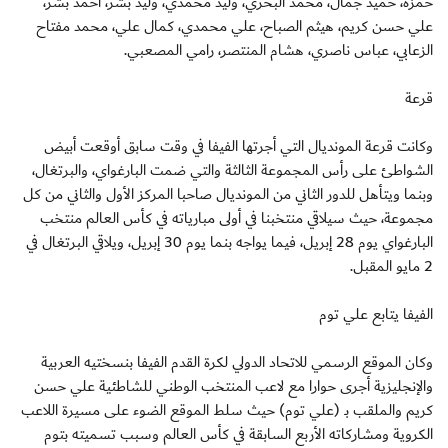
حمزة، حميد جمال، محمد البحري، وليد محمدي، وليد بشر، أحمد بشر،
علي حسن كريم، هيثم الصباح، علي محمدي، كمال علي، محمد مفتاح
الزعابي، عباس ناصري، هشام المنتصر، رامي المصعبي.
قرعة
وكانت قرعة المونديال التي أجرتها الفيفا في وقت سابق أوقعت أبيض
الشواطئ على رأس المجموعة الثالثة والتي ضمت البارغواي، والبرتغال،
وبنما ويتأهل للدور الثاني من المونديال صاحبا المركز الأول والثاني من كل
مجموعة، حيث سيلاقي منتخبنا في أولى مبارياته في كأس العالم منتخب
البارغواي يوم 28 إبريل، فيما يواجه بنما يوم 30 إبريل، ويلاقي البرتغال في
2 مايو المقبل.
الفيفا يتابع علي توم
وكان الموقع الرسمي للاتحاد الدولي لكرة القدم الفيفا بنسختيه العربية
والإنجليزية أجرى حوارا مع لاعب المنتخب الوطني للشاطئية علي حسن
كريم والملقب بـ (علي توم) حيث سلط الموقع الضوء على مسيرة اللاعب
الكروية ومشاركاته الأربع السابقة في كأس العالم وسبب تسميته بتوم