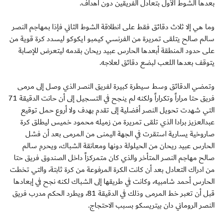
بعدها الشوط الأول بتعادل الفريقين دون أهداف.
وما هي إلا ثلاث دقائق فقط على انطلاقة الشوط الثاني فإذا بمهاجم النصر
سالم صالح يتلقى تمريرة من الفرنسي كيمبو ايكوكو ليسدد كرة قوية من
على حدود المنطقة أبعدها الحارس عبيد ريحان بقدمه ليتعرض للإصابة
يتوقف بعدها اللعب لبضع دقائق لعلاجه.
وتمضي الدقائق وسط سيطرة كبيرة لفريق النصر الذي وصل إلى مرمى
فريق حتا مراراً وتكراراً ولكنه لم ينجح في التسجيل إلى أن حانت الدقيقة 71
التي شهدت تحويل النصر أفضلية إلى تقدم بهدف ولا أروع حمل توقيع
عبدالعزيز برادا الذي تلقى تمريرة من زميله محمود خميس ليطلق كرة
صاروخية يسارية استقرت في الجهة اليمنى من المرمى بعد أن فشل
الحارس عبيد ريحان من الحيلولة دونها ومعانقة الشباك، ويحرم سالم
صالح مهاجم النصر المتأخر والذي كان متمركزاً داخل الصندوق فريق حتا
من ادراك التعادل بعد أن كانت الكرة المرفوعة من كرة ثابتة، والتي تخطت
الحارس أحمد شامبيه، وكانت في طريقها إلى الشباك لكنه نجح في إبعادها
قبل أن تعبر خط المرمى وذلك في الدقيقة 81، ويطرد الحكم مدرب فريق
النصر الروماني دان بيتريسكو بسبب الاحتجاج.