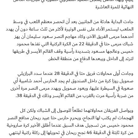
النهائية للمرة العاشرة
جاءت البداية هادئة من الجانبين بعد أن انحصر معظم اللعب في وسط
الملعب ليستمر الأداء على نفس الوتيرة لأكثر من ثلث ساعة دون أن يهدد
أحدهما مرمى الفريق الآخر، وكاد مهاجم النصر سعود سليمان أن يهز
شباك مرمى حتا في الدقيقة 22 من الكرة الركنية التي نفذها محمود
خميس وعالجها مسعود بتسديدة رأسية وقف القائم الأيسر في طريقها
لترتد إلى الداخل ويبعدها الدفاع من منطقة الخطر.
وجاءت أولى محاولات فريق حتا في الدقيقة 28 عندما سدد البرازيلي
صمويل روزا كرة من داخل الصندوق لم يجد الحارس أحمد شامبية أي
صعوبة في السيطرة عليها، ويعود صمويل ويهدد مرمى النصر مرة أخرى
من ضربة رأسية مرت بالقرب من القائم الأيسر وذلك في الدقيقة 38.
ويواصل الفريقان محاولاتهما تطلعاً للوصول إلى الشباك ولكن كل
الهجمات لم يكتب لها النجاح، ويحرم حارس حتا عبيد ريحان مدافع النصر
محمود خميس من تسجيل هدف السبق عندما أطلق الأخير كرة صاروخية
من كرة ثابتة في الدقيقة 46 نجح ريحان في تحويلها إلى ركلة ركنية لينتهي