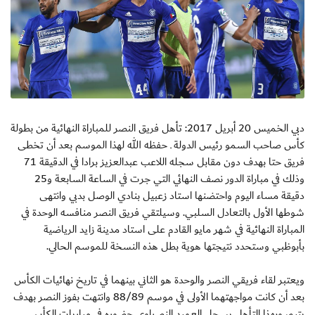
دبي الخميس 20 أبريل 2017: تأهل فريق النصر للمباراة النهائية من بطولة
كأس صاحب السمو رئيس الدولة ـ حفظه الله لهذا الموسم بعد أن تخطى
فريق حتا بهدف دون مقابل سجله اللاعب عبدالعزيز برادا في الدقيقة 71
وذلك في مباراة الدور نصف النهائي التي جرت في الساعة السابعة و25
دقيقة مساء اليوم واحتضنها استاد زعبيل بنادي الوصل بدبي وانتهى
شوطها الأول بالتعادل السلبي. وسيلتقي فريق النصر منافسه الوحدة في
المباراة النهائية في شهر مايو القادم على استاد مدينة زايد الرياضية
بأبوظبي وستحدد نتيجتها هوية بطل هذه النسخة للموسم الحالي.
ويعتبر لقاء فريقي النصر والوحدة هو الثاني بينهما في تاريخ نهائيات الكأس
بعد أن كانت مواجهتهما الأولى في موسم 88/89 وانتهت بفوز النصر بهدف
يتيم، وبهذا التأهل يسجل العميد النصراوي حضوره في مباريات الكأس