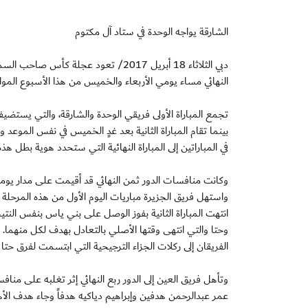
الشارقة يواجه الوحدة في ستاد آل مكتوم
دبي الثلاثاء 18 أبريل 2017/ تعود عجلة
النهائي مساء يومي الأربعاء والخميس من هذا الأسبوع الموافق 19 و20 أبريل 2017 وذلك لتحديد الفريقين الصاعدين إلى المباراة ا
بينما تقام المباراة الثانية بعد غدٍ الخميس في نفس الموعد 
في المباراتين إلى المباراة النهائية التي ستحدد هوية بطل هذه النسخة وتجري يوم 18 من مايو المق
واستهل فريق الجزيرة مباريات اليوم الأول من هذه المرحلة
انتهت المباراة الثانية بفوز الوصل على بني ياس بنفس النتيج
وحتا والتي انتهى وقتها الأصلي بالتعادل بهدف لكل منهما.
الفريقان إلى ركلات الجزاء الترجيحية التي ابتسمت لفرق حتا 
وتأهل فريق العين إلى الدور ربع النهائي إثر تغلبه على مناف
عمر عبدالرحمن هدفين وإبراهيم دياكيه هدفاً وجاء هدف ال