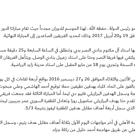
 كأس صاحب السمو رئيس الدولة ــ حفظه الله ــ لهذا الموسم للدوران مجدداً حيث تقام مباراتا الد
لنهائية.
تجمع المباراة الأولى فريقي الوحدة والشارقة، والتي يستضيفها استاد آل مكتوم بنادي ال
ويلتقي فيها فريقا النصر وحتا على استاد زعبيل بنادي الوصل. ويتأهل الفريقان الف
بل على استاد مدينة زايد الرياضية.
وكانت منافسات الدور ثمن النهائي قد أقيمت على مدار يومي الأثنين والثلاثاء الموافق 26 و27 ديسمبر 2016 بواقع أربعة لقاءات في
 بالفوز على اتحاد كلباء بهدفين نظيفين حملا توقيع أحمد الهاشمي وعلي مبخوت
ة وسجل الهدفين البرازيلي فابيو دي ليما. أما المباراة الثالثة فقد جمعت فريقي
 تقدم حتا بهدف البرازيلي صامويل روزا وتعادل للظفرة السوري عمر جريبين ليحت
الذي سجل أربعة أهداف مقابل هدفين للظفرة ليفوز بنتيجة 5/3.
سه الأهلي في آخر مواجهات اليوم الأول بثلاثة أهداف مقابل هدف يتيم ، وسجل الثل
أهلي عن طريق مهاجمه أحمد خليل من ركلة جزاء.