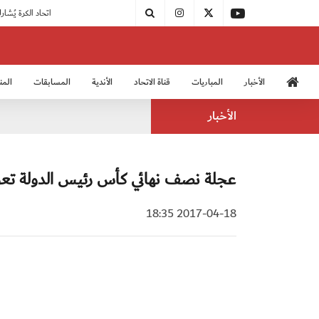
|
مودرن سبورت يُتوج بطلًا لدوري الدرجة الثالثة
|
اتحاد الكرة يُشارك في الكونغرس الآسيوي الـ 36
الأخبار
المباريات
قناة الاتحاد
الأندية
المسابقات
المن
منتخب الشباب 2005
منت
الأخبار
عجلة نصف نهائي كأس رئيس الدولة تعود 
2017-04-18 18:35