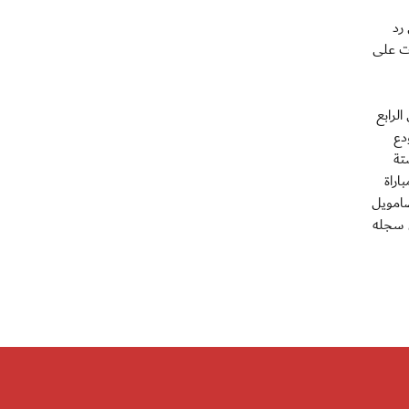
رد
تيجة 3/1، لتختتم مباريات دور ال 16 بفوز الإمارات على
الرابع
دع
تة
اراة
صامويل
ل سجله