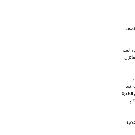
ور نصف
نصر بدبي وتنطلق في الساعة السابعة و25 دقيقة مساء الغد،
ائزان
 كل يوم.
. كما
 الظفرة
كم
اثية