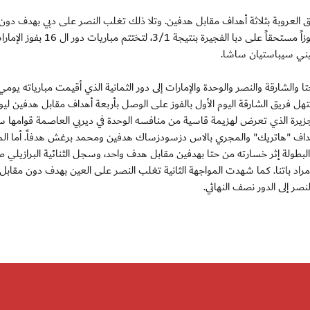
ريق العروبة بثلاثة أهداف مقابل هدفين. وتلا ذلك تغلب النصر على دبي بهدف دون 
سجله لاعبه البرازيلي سانتوس ويندرلي بينما حقق الوحدة فوزاً مستحقاً على دبا الفجيرة بن
تيني سيباستيان ساشا.
والشارقة والنصر والوحدة والإمارات إلى دور الثمانية الذي أقيمت مبارياته يومي 
هل فريق الشارقة اليوم الأول بالفوز على الوصل بأربعة أهداف مقابل هدفين ليو
الجزيرة الذي تعرض لهزيمة قاسية من منافسه الوحدة في ديربي العاصمة قوامها س
أهداف "هاتريك" والمجري بالاس دزسودزساك هدفين ومحمد برغش هدفاً. أما المب
البطولة إثر خسارته من حتا بهدفين مقابل هدف واحد، وسجل الثنائية البرازيلي 
 مراد باتنا. كما شهدت المواجهة الثانية تغلب النصر على العين بهدف دون مقاب
صر إلى الدور نصف النهائي.