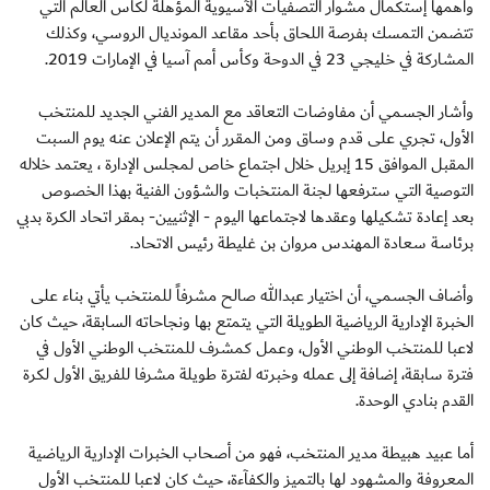
وأهمها إستكمال مشوار التصفيات الآسيوية المؤهلة لكأس العالم التي
تتضمن التمسك بفرصة اللحاق بأحد مقاعد المونديال الروسي، وكذلك
المشاركة في خليجي 23 في الدوحة وكأس أمم آسيا في الإمارات 2019.
وأشار الجسمي أن مفاوضات التعاقد مع المدير الفني الجديد للمنتخب
الأول، تجري على قدم وساق ومن المقرر أن يتم الإعلان عنه يوم السبت
المقبل الموافق 15 إبريل خلال اجتماع خاص لمجلس الإدارة ، يعتمد خلاله
التوصية التي سترفعها لجنة المنتخبات والشؤون الفنية بهذا الخصوص
بعد إعادة تشكيلها وعقدها لاجتماعها اليوم - الإثنيين- بمقر اتحاد الكرة بدبي
برئاسة سعادة المهندس مروان بن غليطة رئيس الاتحاد.
وأضاف الجسمي، أن اختيار عبدالله صالح مشرفاً للمنتخب يأتي بناء على
الخبرة الإدارية الرياضية الطويلة التي يتمتع بها ونجاحاته السابقة، حيث كان
لاعبا للمنتخب الوطني الأول، وعمل كمشرف للمنتخب الوطني الأول في
فترة سابقة، إضافة إلى عمله وخبرته لفترة طويلة مشرفا للفريق الأول لكرة
القدم بنادي الوحدة.
أما عبيد هبيطة مدير المنتخب، فهو من أصحاب الخبرات الإدارية الرياضية
المعروفة والمشهود لها بالتميز والكفآءة، حيث كان لاعبا للمنتخب الأول