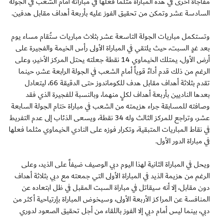
مفاجأة أخرى في هذه المباراة مثلما فعلها في مباراته أمام الشعب في الجولة
السادسة عشر وتمكن من تحقيق الفوز عليه بأربعة أهداف مقابل هدفين.
وتستكمل مباريات الجولة التاسعة عشر بثلاث مباريات ستُقام مساء يوم
بعد غدٍ السبت، حيث يلتقي في المباراة الأولى رأس الخيمة والفجيرة على
أرض الأول، يمتلك الخيماوي 14 نقطة جعلته يحتل المركز الأخير، وعلى
الرغم من ذلك قدم أداءً قوياً أمام الشعب في الجولة الرابعة عشر، حينما
تقدم بثلاثة أهداف مقابل هدف للكوماندوز حتى الدقيقة 66، ليتعادل
بعدها الناديين بأربعة أهداف لكلٍ منهما، وبالنسبة للفجيرة الذي فقد
وصافته للمسابقة جراء هزيمته من الشعب في مباراة ختام الجولة السابعة
عشر، وتراجع للمركز الثالث وله 34 نقطة، ويسعى الذئاب إلى عدم التفريط
في نقاط المباريات المتبقية، وتكرار فوزه على النادي الخيماوي مثلما فعلها
في مباراة الدور الأول.
ويحل في المباراة الثانية لهذا اليوم دبي الوصيف ضيفاً على الذيد، وعلى
الرغم من هزيمة الذيد في المباراة الأولى التي جمعته مع دبي بثلاثة أهداف
دون مقابل، إلا أنه سيقاتل في مباراة السبت المقبل في ظل ابتعاده عن
المنافسة عن المراكز الأربعة الأولى، وسيخوض المباراة بإرتياحية أكثر من
دبي، بينما ليس أمام دبي إلا الفوز باللقاء من أجل تحقيق الصعود لدوري