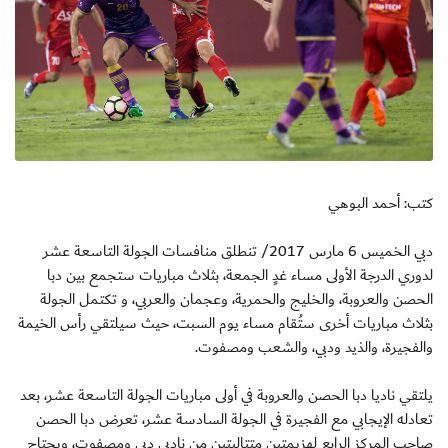
كتب: أحمد البوهي
دبي الخميس 6 مارس 2017/ تنطلق منافسات الجولة التاسعة عشر
لدوري الدرجة الأولى مساء غدٍ الجمعة، بثلاث مباريات ستجمع بين دبا
الحصن والعروبة، والخليج والحمرية، وعجمان والعربي، و تكتمل الجولة
بثلاث مباريات أخرى ستُقام مساء يوم السبت، حيث سيلتقي رأس الخيمة
والفجيرة، والذيد ودبي، والشعب ومصفوت.
يلتقي ناديا دبا الحصن والعروبة في أولى مباريات الجولة التاسعة عشر، بعد
تعادله الإيجابي مع الفجيرة في الجولة السادسة عشر، تعرض دبا الحصن
صاحب المركز الرابع لهزيمتين متتاليتين من ناديي دبي ومصفوت، ويحتاج