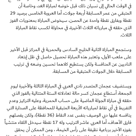
في الوقت الحالي إلى نسيان ذلك قبل خوضه لمباراة الغد، وخاصة أن
المتبقي من عمر المسابقة أربعة جولات، أما العروبة الخامس برصيد 29
نقطة وبفارق نقطة واحدة عن الحصن، سيخوض المباراة بمعنويات الفوز
الذي حققه في مبارياته الثلاث الأخيرة، في محاولة لكسب نقاط المباراة
الثلاث.
وستجمع المباراة الثانية الخليج السادس والحمرية في المركز قبل الأخير
على ملعب الأول، وتعتبر هذه المباراة تحصيل حاصل في ظل إبتعاد
الناديين عن المنافسة ولكن يستطيع كلاهما تحسين وضعه في ترتيب
المسابقة خلال الجولات المتبقية من المسابقة.
ويستضيف عجمان المتصدر نادي العربي في المباراة الثالثة والأخيرة ليوم
الجمعة، أستطاع عجمان كسر حالة تعادلاته الستة المتتالية بالفوز الذي
حققه في مباراة الجولة الماضية على حساب الحمرية، وعليه التركيز وعدم
التفريط في أي نقاط لمبارياته الأربعة المتبقية للمحافظة على الصدارة التي
ينافسه عليها دبي الوصيف بنفس عدد النقاط (36 نقطة)، ولكن يفصلهم
فارق الأهداف، أما العربي عاشر الترتيب وله 17 نقطة سيدخل اللقاء منتشياً
بفوزه الأخير برباعية نظيفة على رأس الخيمة، ، ومن الممكن أن يحقق