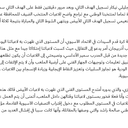
ة جليلي نيكار تسجيل الهدف الثاني، وبعد مرور دقيقتين فقط على الهدف الثاني 
ة تماما لمنتخبنا الوطني مع تراجع واضح للاعبات المنتخب الضيف للمحافظة ع
يقة 88 لتعلن معها الجليلة النعيمي تسجيل الهدف الثاني للأبيض وينتهي الشوط الثاني والمباراة بنتيجة ثلاث
رة قدم السيدات في الاتحاد الآسيوي، أن المستوى الذي ظهرت به لاعباتنا اليوم
ربيجان، أمر يدعو إلى التفاؤل، حيث كسبت لاعباتنا إحتكاكا جيدا مع مثل هذا
 جديدة من قبل المدرب سمير الأندلسي، ونصيحتي إلى اللاعبات أن يكون تطلعه
يق تعليمات وتوجيهات الجهاز الفني على أرضية الملعب وأن لا يتم الإلتفات إلى
لودية هو تجاوز السلبيات وتعزيز النقاط الإيجابية وزيادة الإنسجام بين اللاعبات 
يوية.
زي، والذي بدوره أمتدح المستوى الفني الذي ظهرت به لاعبات الأبيض قائلا، هذ
ات وأنا فعلا فخور بمستوى لاعباتنا وقتالهن داخل الملعب، أتمنى أن يتم العمل 
للاعبات في المستوى المطلوب مع دخول إقتراب التصفيات الآسيوية القادمة، مؤك
ني صالحة راشد والتي وصفها بالمقاتلة، وأنها كانت سببا في إفشال العديد من