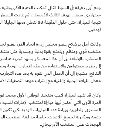
ومع أول دقيقة في الشوط الثاني تمكنت اللاعبة الأذربيجاني
جيفرازدي سيفن الهدف الثالث لأذربيجان، ثم عادت السيطر
نتيجة المباراة، حتى حلول الدق
لهدفين.
وقالت أمل بوشلاخ عضو مجلس إدارة اتحاد الكرة عضو لجنة ك
منتخب قوي ومنظم ويتمتع بقوة بدنية وجسدية مثل منتخب أذ
المنتخب، بالإضافة إلى أن هذا المعسكر يشهد تجربة عناصر
إلى تطوير مستواهن والاستفادة من هذه التجارب الودية وتطب
النتائج، مشيرة إلى أن العمل الذي نقوم به بعد هذه التجارب ا
معدل اللياقة البدنية والفنية مع إقتراب موعد التصفيات الآس
وكان قد شهد المباراة لاعب منتخبنا الوطني الأول محمد فو
المرة الأولى التي أحضر فيها مباراة لمنتخب الإمارات للسيد
المستوى وتطويره وزيادة عدد المباريات الودية لكي تكون ا
دعمه ومؤازرته لجميع اللاعبات، خاصة مدافعة المنتخب الوط
الهجمات على المنتخب الأذربيجاني.