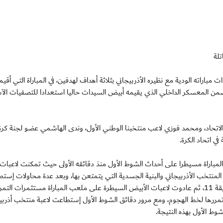
لة
 الوطني للسيدات مباراته الودية مع نظيره الأذربيجاني بثلاثة أهداف لهدفين، في المباراة التي أق
 ضمن المعسكر الداخلي الذي يقيمه أبيض السيدات حاليا استعدادا للتصفيات الآ
لاتحاد، ومحمد فوزي لاعب منتخبنا الوطني الأول، وندى الهاشمي عضو لجنة كرة
ي اتحاد الكرة.
المباراة مسيطرا على أحداث الشوط الأول منذ دقائقه الأولى حيث تمكنت لاعبات
لمنتخب الأذربيجاني والبنية الجسدية التي يتمتعن بها، وبعد عدة محاولات إست
لاعبة المنتخب عفراء أحمد من تسجيل الهدف الأول في الدقيقة 11، ثم عادوت لاعبات الأبيض السيطرة على ملعب المباراة مستثمرات ا
ي تمررها لخط الهجوم، ومع مرور دقائق الشوط الأول إستطاعت لاعبة منتخب أذرب