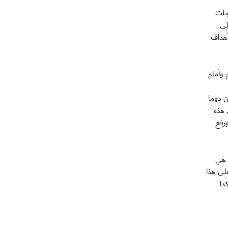
سجلت
لى
ة أهداف
 وأمام
ن دوما
 هذه
ورفع
ه هي
على هذا
دا