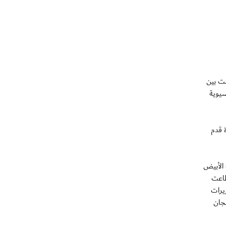
يمت بين
سيوية
 قدم
 الأبيض
طاعت
لتمريرات
يجان