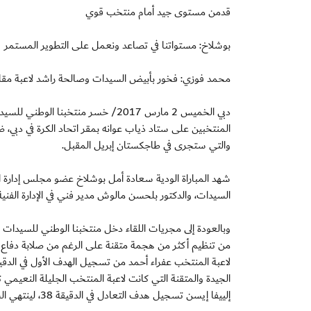
قدمن مستوى جيد أمام منتخب قوي
بوشلاخ: مستواتنا في تصاعد ونعمل على التطوير المستمر
محمد فوزي: فخور بأبيض السيدات وصالحة راشد لاعبة مقات
دبي الخميس 2 مارس 2017/ خسر منتخبنا
المنتخبين على ستاد ذياب عوانه بمقر اتحاد الكرة في دبي،
والتي ستجرى في طاجكستان إبريل المقبل.
شهد المباراة الودية سعادة أمل بوشلاخ عضو مجلس إدارة ا
السيدات، والدكتور بلحسن مالوش مدير فني في الإدارة الفنية ف
وبالعودة إلى مجريات اللقاء دخل منتخبنا الوطني للسيدات 
من تنظيم أكثر من هجمة متقنة على الرغم من صلابة دفاع ا
الجيدة والمتقنة التي كانت لاعبة المنتخب الجليلة النعيم
إلييفا إيسن تسجيل هدف التعادل في الدقيقة 38، لينتهي الشوط الأول بهذه النتيجة.