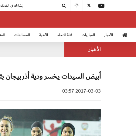
|
مودرن سبورت يُتوج بطلًا لدوري الدرجة الثالثة
|
اتحاد الكرة يُشارك في الكونغرس الآسيوي الـ 36
الأخبار
المباريات
قناة الاتحاد
الأندية
المسابقات
المن
منتخب الشباب 2005
منت
الأخبار
أبيض السيدات يخسر ودية أذربيجان بثل
2017-03-03 03:57