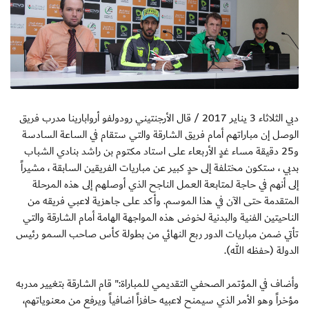
دبي الثلاثاء 3 يناير 2017 / قال الأرجنتيني رودولفو أروابارينا مدرب فريق
الوصل إن مباراتهم أمام فريق الشارقة والتي ستقام في الساعة السادسة
و25 دقيقة مساء غدٍ الأربعاء على استاد مكتوم بن راشد بنادي الشباب
بدبي ، ستكون مختلفة إلى حدٍ كبير عن مباريات الفريقين السابقة ، مشيراً
إلى أنهم في حاجة لمتابعة العمل الناجح الذي أوصلهم إلى هذه المرحلة
المتقدمة حتى الآن في هذا الموسم. وأكد على جاهزية لاعبي فريقه من
الناحيتين الفنية والبدنية لخوض هذه المواجهة الهامة أمام الشارقة والتي
تأتي ضمن مباريات الدور ربع النهائي من بطولة كأس صاحب السمو رئيس
الدولة (حفظه الله).
وأضاف في المؤتمر الصحفي التقديمي للمباراة:" قام الشارقة بتغيير مدربه
مؤخراً وهو الأمر الذي سيمنح لاعبيه حافزاً اضافياً ويرفع من معنوياتهم،