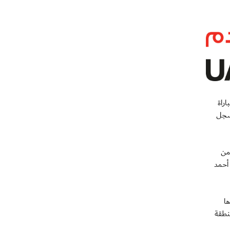
باراة
لله)، سجل
من
ل أحمد
ها
 داخل منطقة