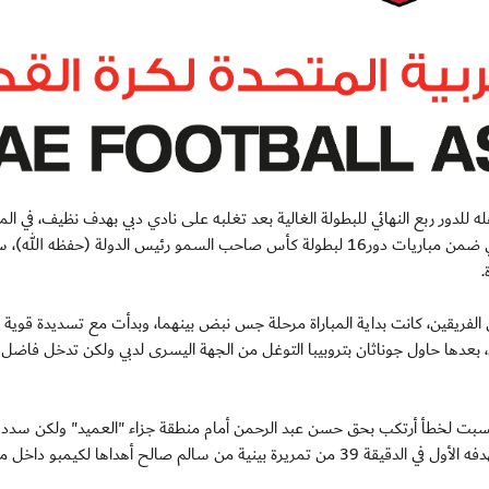
ادي النصر بطاقة تأهله للدور ربع النهائي للبطولة الغالية بعد تغلبه على نادي دبي بهدف نظيف، في الم
التي جرت بينهما عصر اليوم على ستاد راشد بالنادي الأهلي ضمن مباريات دور16 لبطولة كأس صاحب السمو رئيس الدولة (حفظه ا
 الفريقين، كانت بداية المباراة مرحلة جس نبض بينهما، وبدأت مع تسديدة قوية 
ت عارضة مرمى دبي، بعدها حاول جوناثان بتروبيبا التوغل من الجهة اليسرى لدبي ولكن تدخل فاض
بي بتسديدة من ضربة حرة مباشرة في الدقيقة 30 أحتسبت لخطأ أرتكب بحق حسن عبد الرحمن أمام منطقة جزاء "العميد" ولكن سدد
محمد إسماعيل بجوار القائم الأيمن، وكاد النصر أن يتقدم بهدفه الأول في الدقيقة 39 من تمريرة بينية من سالم صالح أهداها لكيمبو