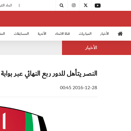
|
مودرن سبورت يُتوج بطلًا لدوري الدرجة الثالثة
|
اتحاد الكرة يُشارك في الكونغرس الآسيوي الـ 36
الأخبار
المباريات
قناة الاتحاد
الأندية
المسابقات
المن
منتخب الشباب 2005
منت
الأخبار
النصر يتأهل للدور ربع النهائي عبر بوابة 
2016-12-28 00:45