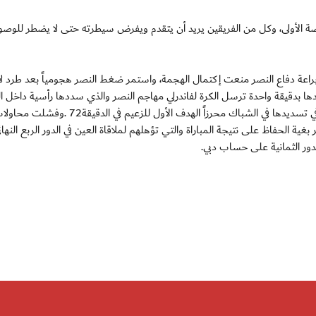
صة الأولى، وكل من الفريقين يريد أن يتقدم ويفرض سيطرته حتى لا يضطر للوص
راعة دفاع النصر منعت إكتمال الهجمة، واستمر ضغط النصر هجومياً بعد طرد ل
وبعدها بدقيقة واحدة ترسل الكرة لفاندرلي مهاجم النصر والذي سددها رأسية داخل ا
لتصطدم بمدافع دبي وتقع أمامه مرة أخرى لم يجد صعوبة في تسديدها في الشباك محرزاً الهدف الأول للزعيم في الدقيقة72 .وفش
ية الحفاظ على نتيجة المباراة والتي تؤهلهم لملاقاة العين في الدور الربع النهائ
دور الثمانية على حساب دبي.