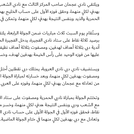
ويلتقي نادي عجمان صاحب المركز الثالث مع نادي الشعب 
بهدفٍ لكلٍ منهما، وحقق فوزه الأول على حساب الخليج بهد
الحمرية والذيد وبنفس النتيجة بهدفٍ لكلٍ منهما، وتمكن في 
وستُقام يوم السبت ثلاث مباريات ضمن الجولة الرابعة، يلت
برصيد ثلاثة نقاط على ستاد نادي الفجيرة، يدخل الفجيرة الم
أندية دبي بثلاثة أهداف لهدفين، ومصفوت بثلاثة أهداف نظيف
عليها من فوزه الوحيد على رأس الخيمة بهدفين لهدف، وخسار
ويستضيف نادي دبي نادي العروبة، يمتلك دبي نقطتين أحتل 
ومصفوت بهدفين لكلٍ منهما، وبعد خسارته لمباراة الجولة ا
من تعادله مع عجمان بهدفٍ لكلٍ منهما، وفوزه على العربي بع
وتختتم الجولة بمباراة ناديي الحمرية ومصفوت على ستاد ال
مع الشعب ودبي وبنفس النتيجة هدفٍ لكلٍ منهما، وخسر مب
نقاط، فحقق فوزه الأول في الجولة الأولى على حساب نادي العر
وتعادل مع دبي بهدفين لكلٍ منهما في ختام الجولة الماضية.