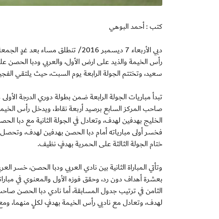
كتب : أحمد البوهي
دبي الأربعاء 7 ديسمبر 2016/ تنطلق مس
رأس الخيمة والذيد على ارض الأول، والعربي ودبا الحصن
سعيد، وتختتم الجولة الرابعة يوم السبت، حيث يلتقي الفجي
تبدأ مباريات الجولة الرابعة ضمن بطولة دوري الدرجة الأو
صاحب المركز السابع برصيد أربعة نقاط، ويدخل رأس الخيمة ا
الخليج بهدفين لهدف، وتعادل في الجولة الثانية مع دبا الحصن 
فخسر أولى مبارياته أمام دبا الحصن بهدفين لهدف، وتحصل عل
ختام الجولة الثالثة على الحمرية بهدفٍ نظيف.
وتأتي المباراة الثانية بين نادي العربي ودبا الحصن، خسر العر
بعشرة أهداف دون رد، وحقق فوزه الأول والمعنوي في مبارات
الثامن في ترتيب جدول المسابقة، أما نادي دبا الحصن صاح
لهدف، وتعادل مع ناديي رأس الخيمة بهدفٍ لكلٍ منهما، وم