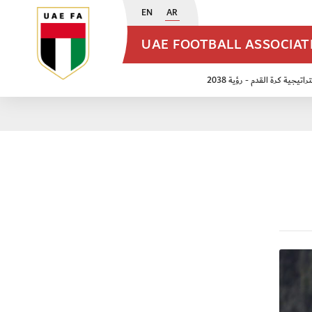
EN
AR
UAE FOOTBALL ASSOCIA
اتيجية كرة القدم - رؤية 2038
ن مواليد 2009
منتخب الأشبال 2011