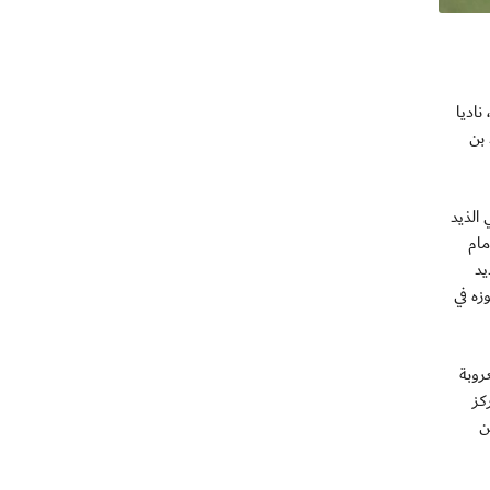
 ناديا
بن
الذيد
مام
يد
زه في
روبة
كز
ن