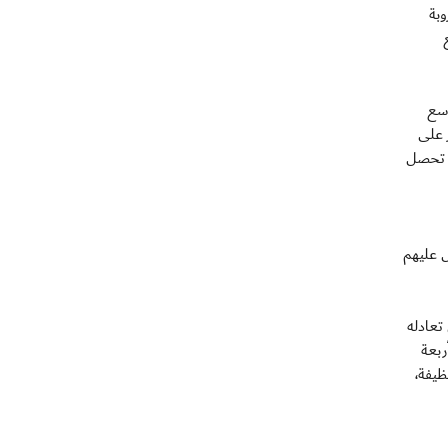
بة
اسع
ز على
، تحصل
ل عليهم
تعادله
ربعة
ظيفة،