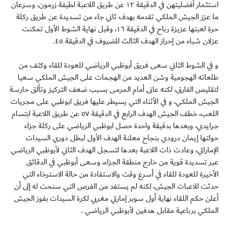
استثمار أفضليتهن في الدقيقة ١٢ عن طريق اللاعبة لطيفة زرمون، وسرعان
ما عزز الجيش الملكي تقدمه بهدف ثاني جاء من تسديدة عن طريق ركلة
حرة لعبتها عزيزة رباح في الدقيقة ١٦، وقبل نهاية الشوط الأول تمكنت
عزلان شباء من إحراز الهدف الثالث للضيوف في الدقيقة ٤٥.
و في الشوط الثاني سعى فريق أبوظبي الرياضي للعودة للقاء وكثف من
طلعاته الهجومية وشن العديد من الهجمات على الجيش الملكي سعيا
لتقليص الفارق، لكنه عانى أمام المرمى بسبب ضعف التركيز وتألق حارسة
الجيش الملكي، و في الأثناء التي يسيطر عليها فريق ابوظبي على مجريات
اللعب، خطف الجيش الهدف الرابع في الدقيقة ٥٧ عن طريق اللاعبة ابتسام
جرايدي، وبعدها بدقيقة واحدة حصل ابوظبي الرياضي على ركلة جزاء
حولتها إيمان درودي بنجاح معلنة الهدف الأول لبطل دوري السيدات
الإماراتي، وعادت ذات اللاعبة بعدها لتسجل الهدف الثاني لأبوظبي الرياضي
عبر تسديدة قوية من خارج منطقة الجزاء، وسعى أبوظبي في الدقائق
الأخيرة للعودة للقاء في أسرع وقت والاستفادة من حالة الاسترخاء التي
حدثت للاعبات الجيش، لكنه لم يستفد من الفرص التي سنحت له إلى أن
أعلن حكم اللقاء نهاية أول سوبر إمارتي مغربي لكرة السيدات بفوز الجيش
الملكي برباعية مقابل هدفين لأبوظبي الرياضي .