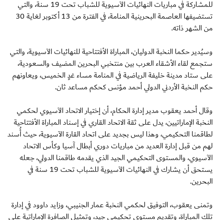
للمشاركة في مباريات النهائيات الآسيوية للشباب تحت 19 سنة، والتي
تستضيفها العاصمة البحرينية المنامة، في الفترة من 13 أكتوبر لغاية 30
من الشهر ذاته.
وسيُدير حكما النخبة الدوليان، المباراة الأفتتاحية للنهائيات الآسيوية، والتي
ستجمع لقاء الأشقاء العرب بين منتخبي البحرين المضيف والسعودية،
على ستاد مدينة خليفة الرياضية في المنامة مساء غدٍ الخميس، ويعاونهم
حكم النخبة الأردني الدولي أحمد مؤنس كحكم مساعد ثان.
وقال أحمد يعقوب مدير إدارة الحكام، أن إختيار الاتحاد الآسيوي لحكمي
النخبة الإماراتيين، يدل على ثقة الاتحاد القاري في إسناد المباراة الأفتتاحية
لطاقمنا التحكيمي، وهذا ليس بجديد على اتحاد القارة الآسيوية، حيث أُسند
لهم من قبل إدارة العديد من مباريات دوري أبطال آسيا وكأس الاتحاد
الآسيوي، والمستوى التحكيمي الجيد الذي يقدمه طاقمنا الدولي، جعله
يستحق أن يشارك في النهائيات الآسيوية للشباب تحت 19 سنة في
البحرين.
وتمنى يعقوب، التوفيق لحكمي النخبة عمار الجنيبي، وزايد داوود في إدارة
تلك المباراة، وتقديم مستوى تحكيمي جيد، وتمثيل الصافرة الإماراتية على