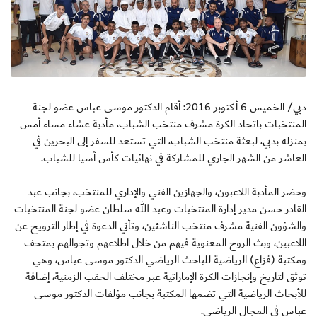
دبي/ الخميس 6 أكتوبر 2016: أقام الدكتور موسى عباس عضو لجنة
المنتخبات باتحاد الكرة مشرف منتخب الشباب، مأدبة عشاء مساء أمس
بمنزله بدبي، لبعثة منتخب الشباب، التي تستعد للسفر إلى البحرين في
العاشر من الشهر الجاري للمشاركة في نهائيات كأس آسيا للشباب.
وحضر المأدبة اللاعبون، والجهازين الفني والإداري للمنتخب، بجانب عبد
القادر حسن مدير إدارة المنتخبات وعبد الله سلطان عضو لجنة المنتخبات
والشؤون الفنية مشرف منتخب الناشئين، وتأتي الدعوة في إطار الترويح عن
اللاعبين، وبث الروح المعنوية فيهم من خلال اطلاعهم وتجوالهم بمتحف
ومكتبة (فزاع) الرياضية للباحث الرياضي الدكتور موسى عباس، وهي
توثق لتاريخ وإنجازات الكرة الإماراتية عبر مختلف الحقب الزمنية، إضافة
للأبحاث الرياضية التي تضمها المكتبة بجانب مؤلفات الدكتور موسى
عباس في المجال الرياضي.