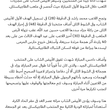
شهدت أداءاً جيداً من المنتخبين، وسيطر الأبيض الشاب على مجريات
اللعب خلال الشوط الأول للمباراة حيث أنحصر في ملعب الطاجيكستانى.
ونجح اللاعب محمد راشد فى الدقيقة (28) فى تسجيل الهدف الأول للأبيض
الشاب، وفى الشوط الثانى أضاف منتخبنا فى الدقيقة (48) فى إحراز الهدف
الثانى من ركلة جزاء سددها اللاعب حسين عبد الله، عقب نزوله لأرض
الملعب فى الدقيقة (30) أحرز اللاعب على عيد الهدف الثالث من على بعد
40 ياردة، أثر هجمة مرتدة سريعة، وأستغل خروج حارس المرمى
ليسددها ببراعة من فوقه لتسكن الشباك الطاجيكستانية.
وأضاف داحس، المباراة شهدت تفوق الأبيض الشاب على المنتخب
الطاجيكستانى الجيد ، والذى كان نداً قوياً لنا طوال عمر المباراة، وزاد فى
هجماته فى الشوط الثانى ألا أن دفاعنا وتمركز لاعبينا الصحيح أحبط تلك
الهجمات، وسعيد بأدائهم الرجولى طوال المباراة، إلا أنه حدثت أخطاء بسيطة
من اللاعبين أثناء المباراة وسوف تتم معالجتها والوقوف عليها وتصحيحها
لتجنب تكرارها مرة أخرى.
هذا وسوف يؤدى الأبيض الشاب مرانه عصر الغد فى مقر اتحاد الكرة،
أستعداداً لمباراته الودية الثانية مع المنتخب الطاجيكسانى بعد غدٍ الجمعة،