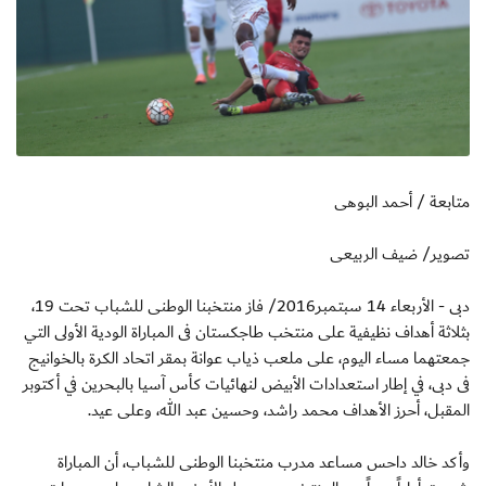
متابعة / أحمد البوهى
تصوير/ ضيف الربيعى
دبى - الأربعاء 14 سبتمبر2016/ فاز منتخبنا الوطنى للشباب تحت 19،
بثلاثة أهداف نظيفية على منتخب طاجكستان فى المباراة الودية الأولى التي
جمعتهما مساء اليوم، على ملعب ذياب عوانة بمقر اتحاد الكرة بالخوانيج
فى دبى، في إطار استعدادات الأبيض لنهائيات كأس آسيا بالبحرين في أكتوبر
المقبل، أحرز الأهداف محمد راشد، وحسين عبد الله، وعلى عيد.
وأكد خالد داحس مساعد مدرب منتخبنا الوطنى للشباب، أن المباراة